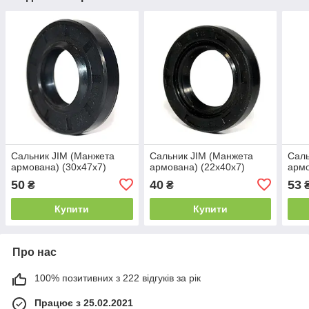
Сальник JIM (Манжета
Сальник JIM (Манжета
Саль
армована) (30x47x7)
армована) (22x40x7)
армо
50
40
53
₴
₴
Купити
Купити
Про нас
100% позитивних з 222 відгуків за рік
Працює з 25.02.2021