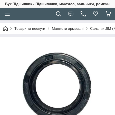
Бук Підшипник - Підшипники, мастило, сальники, ремкомпле
Товари та послуги
Манжети армовані
Сальник JIM (