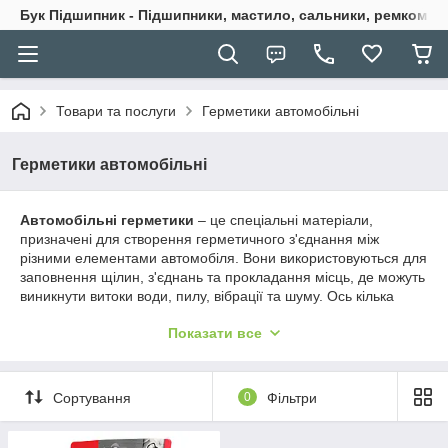
Бук Підшипник - Підшипники, мастило, сальники, ремкомпле
Товари та послуги
Герметики автомобільні
Герметики автомобільні
Автомобільні герметики
– це спеціальні матеріали,
призначені для створення герметичного з'єднання між
різними елементами автомобіля. Вони використовуються для
заповнення щілин, з'єднань та прокладання місць, де можуть
виникнути витоки води, пилу, вібрації та шуму. Ось кілька
основних призначень автомобільних герметиків:
Показати все
Захист від води
: Герметики застосовуються в місцях, де
кузов автомобіля з'єднується один з одним, щоб запобігти
проникненню води в салон або моторний відсік. Це важливо
Сортування
0
Фільтри
для запобігання корозії та інших ушкоджень.
Захист від пилу та бруду
: Герметики застосовуються також
для створення герметичних з'єднань, що запобігають