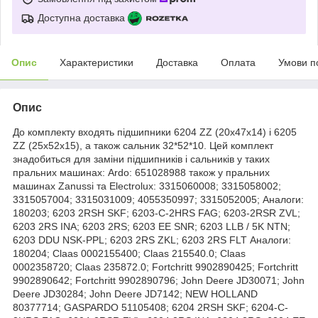
Доступна доставка
Опис
Характеристики
Доставка
Оплата
Умови п
Опис
До комплекту входять підшипники 6204 ZZ (20x47x14) і 6205
ZZ (25x52x15), а також сальник 32*52*10. Цей комплект
знадобиться для заміни підшипників і сальників у таких
пральних машинах: Ardo: 651028988 також у пральних
машинах Zanussi та Electrolux: 3315060008; 3315058002;
3315057004; 3315031009; 4055350997; 3315052005; Аналоги:
180203; 6203 2RSH SKF; 6203-C-2HRS FAG; 6203-2RSR ZVL;
6203 2RS INA; 6203 2RS; 6203 EE SNR; 6203 LLB / 5K NTN;
6203 DDU NSK-PPL; 6203 2RS ZKL; 6203 2RS FLT Аналоги:
180204; Claas 0002155400; Claas 215540.0; Claas
0002358720; Claas 235872.0; Fortchritt 9902890425; Fortchritt
9902890642; Fortchritt 9902890796; John Deere JD30071; John
Deere JD30284; John Deere JD7142; NEW HOLLAND
80377714; GASPARDO 51105408; 6204 2RSH SKF; 6204-C-