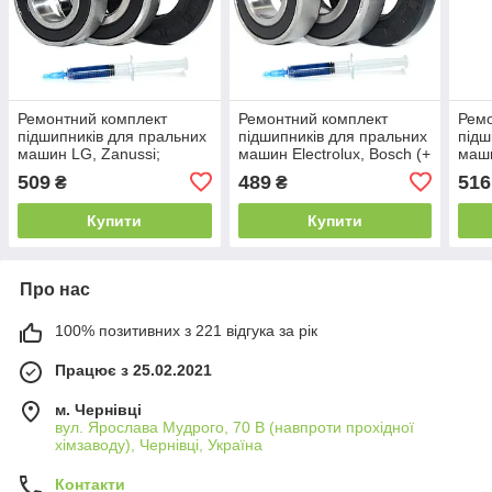
Ремонтний комплект
Ремонтний комплект
Ремо
підшипників для пральних
підшипників для пральних
підш
машин LG, Zanussi;
машин Electrolux, Bosch (+
маши
Electrolux (+ порція
порція мастила для
порц
509
489
516
₴
₴
мастила для сальників)
сальників) ZKL 6205
саль
Купити
Купити
Про нас
100% позитивних з 221 відгука за рік
Працює з 25.02.2021
м. Чернівці
вул. Ярослава Мудрого, 70 В (навпроти прохідної
хімзаводу), Чернівці, Україна
Контакти