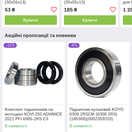
(30x55x13)
(30x55x13)
для 
(180
53
185
1 2
₴
₴
Купити
Купити
Акційні пропозиції та новинки
–11%
–6%
Комплект підшипників на
Підшипник кульковий KOYO
мотоцикл KOVI 250 ADVANCE
6308 2RSCM (6308 2RS)
2021 PFI 6905-2RS C3
(180308)(0002359310)
(1000905) (61905 2RS C3) (4
(0002440310) (40x90x23)
В наявності
В наявності
шт.) та