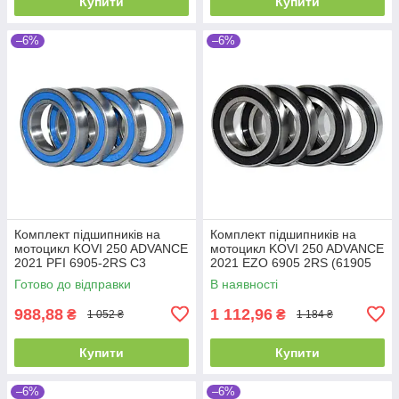
Купити
Купити
–6%
–6%
Комплект підшипників на
Комплект підшипників на
мотоцикл KOVI 250 ADVANCE
мотоцикл KOVI 250 ADVANCE
2021 PFI 6905-2RS C3
2021 EZO 6905 2RS (61905
(1000905) (61905 2RS C3) (4
2RS) (1000905) (4 шт.)
Готово до відправки
В наявності
шт.)
(25x42x9)
988,88
1 112,96
₴
₴
1 052 ₴
1 184 ₴
Купити
Купити
–6%
–6%