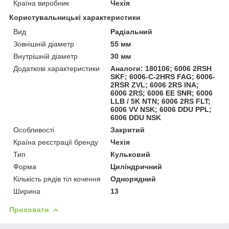
Країна виробник
Чехія
Користувальницькі характеристики
Вид
Радіальний
Зовнішній діаметр
55 мм
Внутрішній діаметр
30 мм
Додаткові характеристики
Аналоги: 180106; 6006 2RSH
SKF; 6006-C-2HRS FAG; 6006-
2RSR ZVL; 6006 2RS INA;
6006 2RS; 6006 EE SNR; 6006
LLB / 5K NTN; 6006 2RS FLT;
6006 VV NSK; 6006 DDU PPL;
6006 DDU NSK
Особливості
Закритий
Країна реєстрації бренду
Чехія
Тип
Кульковий
Форма
Циліндричний
Кількість рядів тіл кочення
Однорядний
Ширина
13
Приховати