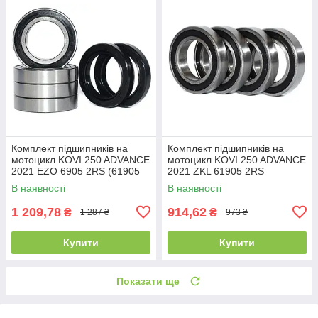
Комплект підшипників на
Комплект підшипників на
мотоцикл KOVI 250 ADVANCE
мотоцикл KOVI 250 ADVANCE
2021 EZO 6905 2RS (61905
2021 ZKL 61905 2RS
2RS)(1000905) (4 шт.) та
(1000905) (6905 2RS) (4 шт.)
В наявності
В наявності
сальники (2
(25x42x9)
1 209,78
914,62
₴
₴
1 287 ₴
973 ₴
Купити
Купити
Показати ще