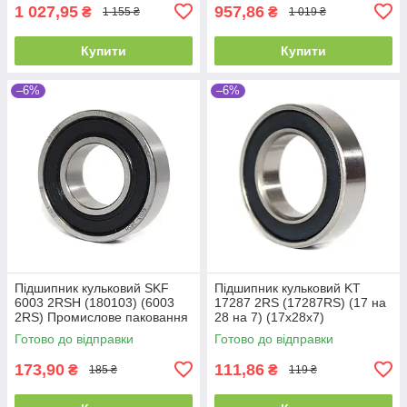
1 027,95
957,86
₴
₴
1 155 ₴
1 019 ₴
Купити
Купити
–6%
–6%
Підшипник кульковий SKF
Підшипник кульковий KT
6003 2RSH (180103) (6003
17287 2RS (17287RS) (17 на
2RS) Промислове паковання
28 на 7) (17x28x7)
(17x35x10)
Готово до відправки
Готово до відправки
173,90
111,86
₴
₴
185 ₴
119 ₴