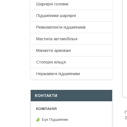
Шарнірні головки
Підшипники шарнірні
Ремкомплекти підшипників
Мастила автомобільні
Манжети армовані
Стопорні кільця
Нержавіючі підшипники
КОНТАКТИ
П
2
Бук Підшипник