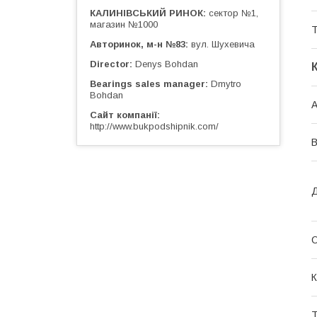
КАЛИНІВСЬКИЙ РИНОК
сектор №1,
магазин №1000
Т
Авторинок, м-н №83
вул. Шухевича
Director
Denys Bohdan
Bearings sales manager
Dmytro
Bohdan
А
Сайт компанії
http://www.bukpodshipnik.com/
Д
О
К
Т