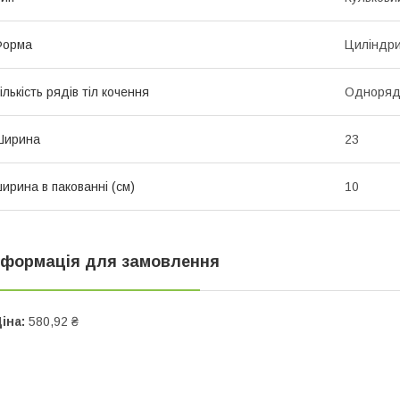
Форма
Циліндр
ількість рядів тіл кочення
Одноряд
Ширина
23
ирина в пакованні (см)
10
нформація для замовлення
іна:
580,92 ₴