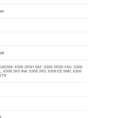
ик
ий
 180308; 6308 2RSH SKF; 6308-2RSR FAG; 6308-
; 6308 2RS INA; 6308 2RS; 6308 EE SNR; 6308
 NTN
й