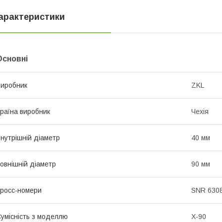
арактеристики
Основні
иробник
ZKL
раїна виробник
Чехія
нутрішній діаметр
40 мм
овнішній діаметр
90 мм
росс-номери
SNR 6308
умісність з моделлю
X-90