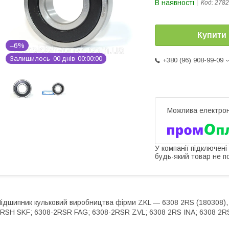
В наявності
Код:
2782
Купити
–6%
Залишилось
0
0
днів
0
0
0
0
0
0
+380 (96) 908-99-09
У компанії підключені
будь-який товар не п
ідшипник кульковий виробництва фірми ZKL — 6308 2RS (180308), 
RSH SKF; 6308-2RSR FAG; 6308-2RSR ZVL; 6308 2RS INA; 6308 2RS