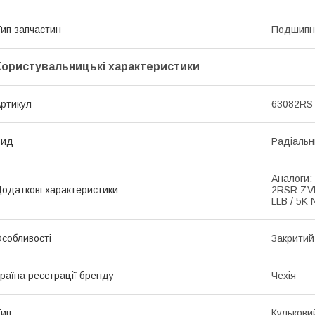
ип запчастин
Подшипн
Користувальницькі характеристики
ртикул
63082RS
Вид
Радіальн
Аналоги:
одаткові характеристики
2RSR ZVL
LLB / 5K
собливості
Закритий
раїна реєстрації бренду
Чехія
ип
Кулькови