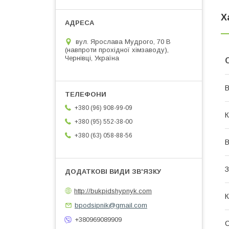
Х
вул. Ярослава Мудрого, 70 В
(навпроти прохідної хімзаводу),
Чернівці, Україна
В
+380 (96) 908-99-09
К
+380 (95) 552-38-00
+380 (63) 058-88-56
В
З
http://bukpidshypnyk.com
К
bpodsipnik@gmail.com
+380969089909
С