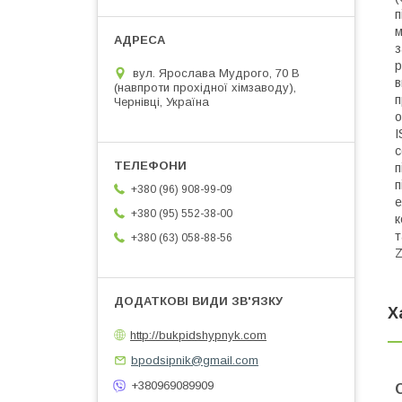
п
м
з
р
вул. Ярослава Мудрого, 70 В
в
(навпроти прохідної хімзаводу),
п
Чернівці, Україна
о
I
с
п
п
+380 (96) 908-99-09
е
+380 (95) 552-38-00
к
т
+380 (63) 058-88-56
Z
Х
http://bukpidshypnyk.com
bpodsipnik@gmail.com
+380969089909