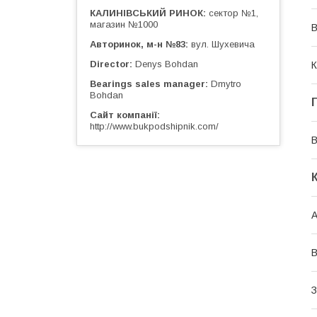
КАЛИНІВСЬКИЙ РИНОК
сектор №1,
магазин №1000
В
Авторинок, м-н №83
вул. Шухевича
Director
Denys Bohdan
К
Bearings sales manager
Dmytro
Bohdan
Сайт компанії
http://www.bukpodshipnik.com/
В
А
З