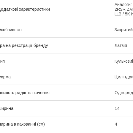
Аналоги:
одаткові характеристики
2RSR ZVL
LLB / 5K
собливості
Закритий
раїна реєстрації бренду
Латвія
ип
Кулькови
Форма
Циліндр
ількість рядів тіл кочення
Одноряд
Ширина
14
ирина в пакованні (см)
4