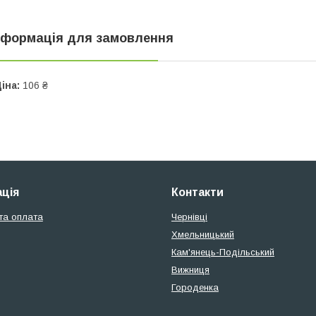
нформація для замовлення
іна:
106 ₴
ція
Контакти
та оплата
Чернівці
Хмельницький
Кам'янець-Подільський
Вижниця
Городенка