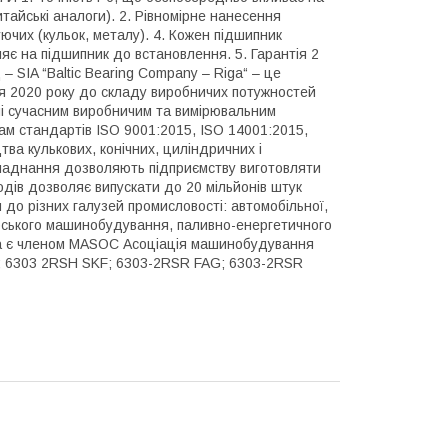
тайські аналоги). 2. Рівномірне нанесення
ючих (кульок, металу). 4. Кожен підшипник
ляє на підшипник до встановлення. 5. Гарантія 2
– SIA “Baltic Bearing Company – Riga“ – це
пня 2020 року до складу виробничих потужностей
ні сучасним виробничим та вимірювальним
ам стандартів ISO 9001:2015, ISO 14001:2015,
ва кулькових, конічних, циліндричних і
бладнання дозволяють підприємству виготовляти
одів дозволяє випускати до 20 мільйонів штук
 до різних галузей промисловості: автомобільної,
дарського машинобудування, паливно-енергетичного
ga є членом MASOC Асоціація машинобудування
03; 6303 2RSH SKF; 6303-2RSR FAG; 6303-2RSR