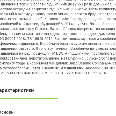
ідвищення терміну роботи підшипників (він у 2-3 рази довший за Ки
астила усередині закритого підшипника. 3. Висока якість комплекту
апаяний в окрему упаковку, таким чином, волога та бруд не потрап
оки на заводський шлюб. 6. Висока якість за чудовою ціною. Завод 
иробничий майданчик, збудований у 2014 р. у Ризі, Латвія. З сер
риєднався заклад у Резекні, Латвія. Обидва підприємства оснаще
бладнанням із системою менеджменту якості, що відповідає вимог
SO 50001:2018, TS 16949:2016. Заводи спеціалізуються з виробницт
феричних підшипників. Виробнича база та сучасне високоточне о
ідшипники базового, 6-го класу точності. Виробнича потужність зав
ідшипників на рік. Продукція ТМ BBC-R (підшипники) поставляється
лектротехнічної, верстатобудівної, металургійної, сільськогоспо
омплексу тощо. Виробничий майданчик Baltic Bearing Company-Ri
а металообробки Латвії. Європейські підшипники. Аналоги: 180 3
VL; 6303 2RS INA; 6303 2RS; 6303 EE SNR; 6303 LLB / 5K NTN
арактеристики
Основні