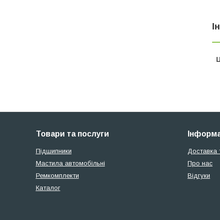
І
Ц
Товари та послуги
Інформа
Підшипники
Доставка 
Мастила автомобільні
Про нас
Ремкомплекти
Відгуки
Каталог