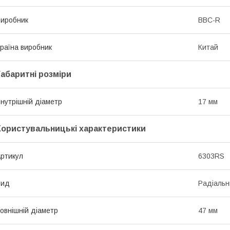
иробник
BBC-R
раїна виробник
Китай
Габаритні розміри
нутрішній діаметр
17 мм
Користувальницькі характеристики
ртикул
6303RS
Вид
Радіальн
овнішній діаметр
47 мм