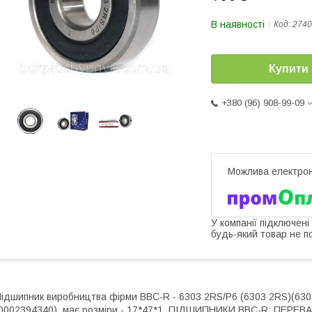
В наявності
Код:
2740
Купити
+380 (96) 908-99-09
У компанії підключені
будь-який товар не п
ідшипник виробництва фірми BBC-R - 6303 2RS/P6 (6303 2RS)(630
0002394340), має розміри - 17*47*1. ПІДШИПНИКИ BBC-R: ПЕРЕВАГ