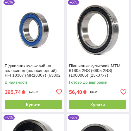
–6%
–6%
Підшипник кульковий на
Підшипник кульковий MTM
велосипед (велосипедний)
61805 2RS (6805 2RS)
PFI 18307 (MR18307) (63802
(1000805) (25x37x7)
В наявності
Готово до відправки
395,74
56,40
₴
₴
421 ₴
60 ₴
Купити
Купити
–6%
–6%