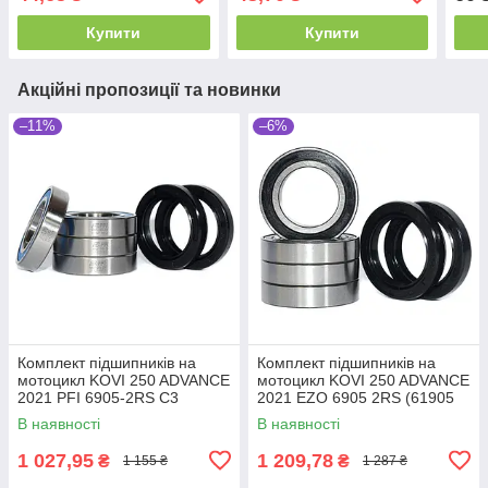
Купити
Купити
Акційні пропозиції та новинки
–11%
–6%
Комплект підшипників на
Комплект підшипників на
мотоцикл KOVI 250 ADVANCE
мотоцикл KOVI 250 ADVANCE
2021 PFI 6905-2RS C3
2021 EZO 6905 2RS (61905
(1000905) (61905 2RS C3) (4
2RS)(1000905) (4 шт.) та
В наявності
В наявності
шт.) та
сальники (2
1 027,95
1 209,78
₴
₴
1 155 ₴
1 287 ₴