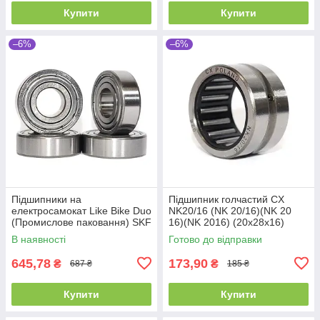
Купити
Купити
–6%
–6%
Підшипники на
Підшипник голчастий CX
електросамокат Like Bike Duo
NK20/16 (NK 20/16)(NK 20
(Промислове паковання) SKF
16)(NK 2016) (20x28x16)
6202 ZZ (4 шт) (6202 2Z)
В наявності
Готово до відправки
(80202)
645,78
173,90
₴
₴
687 ₴
185 ₴
Купити
Купити