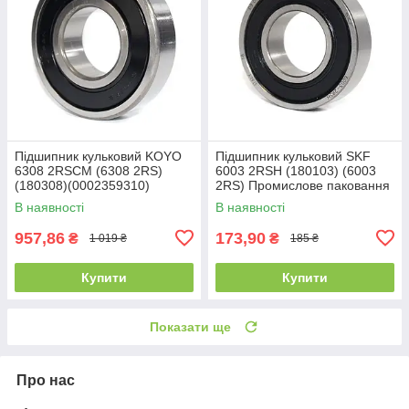
Підшипник кульковий KOYO
Підшипник кульковий SKF
6308 2RSCM (6308 2RS)
6003 2RSH (180103) (6003
(180308)(0002359310)
2RS) Промислове паковання
(0002440310) (40x90x23)
(17x35x10)
В наявності
В наявності
957,86
173,90
₴
₴
1 019 ₴
185 ₴
Купити
Купити
Показати ще
Про нас