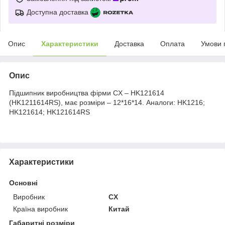
Доступна доставка
Опис
Характеристики
Доставка
Оплата
Умови 
Опис
Підшипник виробництва фірми CX – HK121614
(HK1211614RS), має розміри – 12*16*14. Аналоги: HK1216;
HK121614; HK121614RS
Характеристики
Основні
Виробник
CX
Країна виробник
Китай
Габаритні розміри