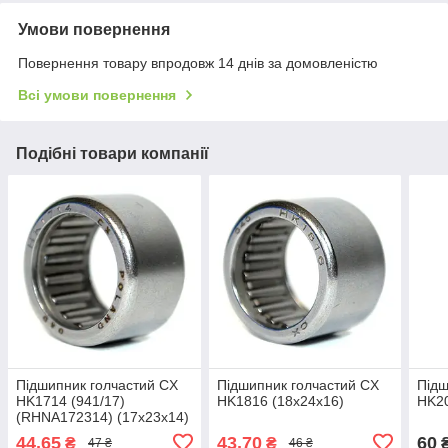
Умови повернення
Повернення товару впродовж 14 днів за домовленістю
Всі умови повернення
Подібні товари компанії
Підшипник голчастий CX
Підшипник голчастий CX
Підш
HK1714 (941/17)
HK1816 (18x24x16)
HK20
(RHNA172314) (17x23x14)
44,65
43,70
60
₴
₴
47 ₴
46 ₴