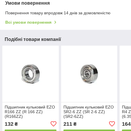
Умови повернення
Повернення товару впродовж 14 днів за домовленістю
Всі умови повернення
Подібні товари компанії
Підшипник кульковий EZO
Підшипник кульковий EZO
Підш
R166 ZZ (R 166 ZZ)
SR2-6 ZZ (SR 2-6 ZZ)
R4 Z
(R166ZZ)
(SR2-6ZZ)
(6.3
(4.762x9.525x3.175)
(3.175x12.7x4.366)
132
211
164
₴
₴