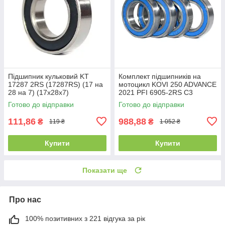
Підшипник кульковий KT
Комплект підшипників на
17287 2RS (17287RS) (17 на
мотоцикл KOVI 250 ADVANCE
28 на 7) (17x28x7)
2021 PFI 6905-2RS C3
(1000905) (61905 2RS C3) (4
Готово до відправки
Готово до відправки
шт.)
111,86
988,88
₴
₴
119 ₴
1 052 ₴
Купити
Купити
Показати ще
Про нас
100% позитивних з 221 відгука за рік