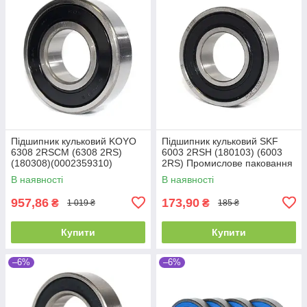
Підшипник кульковий KOYO
Підшипник кульковий SKF
6308 2RSCM (6308 2RS)
6003 2RSH (180103) (6003
(180308)(0002359310)
2RS) Промислове паковання
(0002440310) (40x90x23)
(17x35x10)
В наявності
В наявності
957,86
173,90
₴
₴
1 019 ₴
185 ₴
Купити
Купити
–6%
–6%