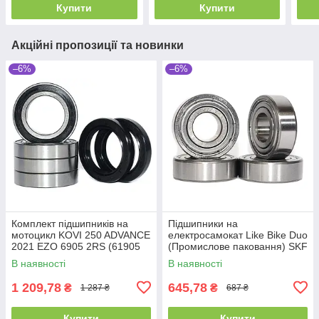
Купити
Купити
Акційні пропозиції та новинки
–6%
–6%
Комплект підшипників на
Підшипники на
мотоцикл KOVI 250 ADVANCE
електросамокат Like Bike Duo
2021 EZO 6905 2RS (61905
(Промислове паковання) SKF
2RS)(1000905) (4 шт.) та
6202 ZZ (4 шт) (6202 2Z)
В наявності
В наявності
сальники (2
(80202)
1 209,78
645,78
₴
₴
1 287 ₴
687 ₴
Купити
Купити