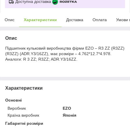
Доступна доставка
Опис
Характеристики
Доставка
Оплата
Умови 
Опис
Підшипник кульковий виробництва фірми EZO – R3 ZZ (R3ZZ)
(R3ZZ) (ADR.Y3/16ZZ), має розміри – 4.762*12.7*4.978.
Аналоги: R 3 ZZ; R3ZZ; ADR.Y3/16ZZ.
Характеристики
Основні
Виробник
EZO
Країна виробник
Японія
Габаритні розміри