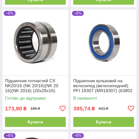
–6%
–6%
Підшипник голчастий CX
Підшипник кульковий на
NK20/16 (NK 20/16)(NK 20
велосипед (велосипедний)
16)(NK 2016) (20x28x16)
PFI 18307 (MR18307) (63802
Готово до відправки
В наявності
173,90
395,74
₴
₴
185 ₴
421 ₴
Купити
Купити
–6%
–6%