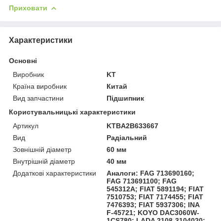
Приховати
Характеристики
Основні
Виробник
KT
Країна виробник
Китай
Вид запчастини
Підшипник
Користувальницькі характеристики
Артикул
KTBA2B633667
Вид
Радіальний
Зовнішній діаметр
60 мм
Внутрішній діаметр
40 мм
Додаткові характеристики
Аналоги: FAG 713690160;
FAG 713691100; FAG
545312A; FIAT 5891194; FIAT
7510753; FIAT 7174455; FIAT
7476393; FIAT 5937306; INA
F-45721; KOYO DAC3060W-
1CS780; LADA 2108-3104020;