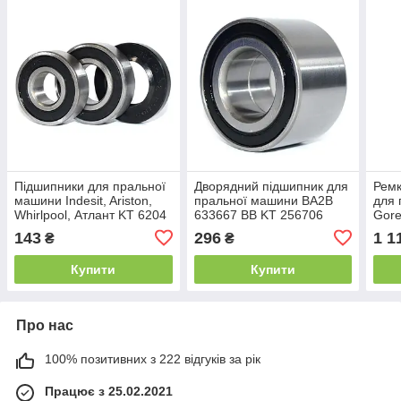
Підшипники для пральної
Дворядний підшипник для
Ремк
машини Indesit, Ariston,
пральної машини BA2B
для 
Whirlpool, Атлант KT 6204
633667 BB KT 256706
Goren
2RS, 6205 2RS, сальник
(BA2B 633667)(256706
PFI 
143
296
1 1
₴
₴
30x52x8.5/10.5
40x6
Купити
Купити
Про нас
100% позитивних з 222 відгуків за рік
Працює з 25.02.2021