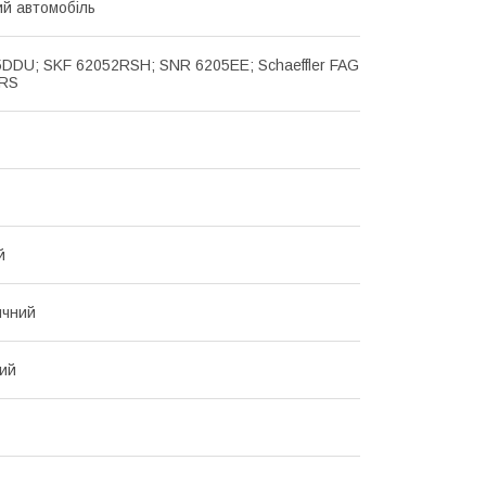
й автомобіль
DDU; SKF 62052RSH; SNR 6205EE; Schaeffler FAG
RS
й
ичний
ий