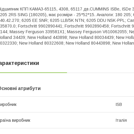
ідшипник КПП КАМАЗ-65115, 4308, 65117 дв.CUMMINS ISBe, ISDe З
205 2RS SING (180205), має розміри - 25*52*15. Аналоги: 180 205
40.42.270; 6205 EE SNR; 6205 LLB/5K NTN; 6205 DDU NSK-PPL; Cas
35870.0; Fortschritt 9902890441; Fortschritt 9902890458; Fortschri
144; Massey Ferguson 339581X1; Massey Ferguson V610062055; Ne
olland 34439; New Holland 443898; New Holland 80034439; New Hol
0322330; New Holland 80322608; New Holland 80443898; New Holla
арактеристики
Основні атрибути
иробник
ISB
раїна виробник
Італія