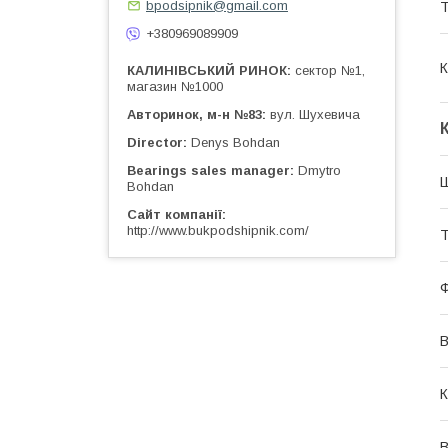
bpodsipnik@gmail.com
Т
+380969089909
К
КАЛИНІВСЬКИЙ РИНОК
сектор №1,
магазин №1000
Авторинок, м-н №83
вул. Шухевича
Director
Denys Bohdan
Bearings sales manager
Dmytro
Bohdan
Сайт компанії
http://www.bukpodshipnik.com/
Т
К
В