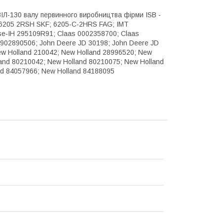
ІЛ-130 валу первинного виробництва фірми ISB -
; 6205 2RSH SKF; 6205-C-2HRS FAG; IMT
e-IH 295109R91; Claas 0002358700; Claas
tt 9902890506; John Deere JD 30198; John Deere JD
w Holland 210042; New Holland 28996520; New
land 80210042; New Holland 80210075; New Holland
nd 84057966; New Holland 84188095