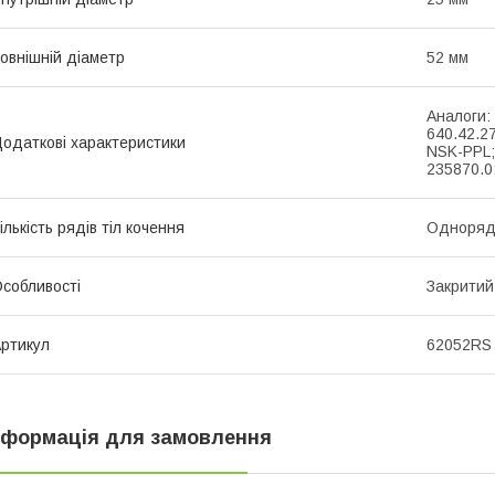
овнішній діаметр
52 мм
Аналоги:
640.42.2
одаткові характеристики
NSK-PPL;
235870.0;
ількість рядів тіл кочення
Одноряд
собливості
Закритий
ртикул
62052RS
нформація для замовлення