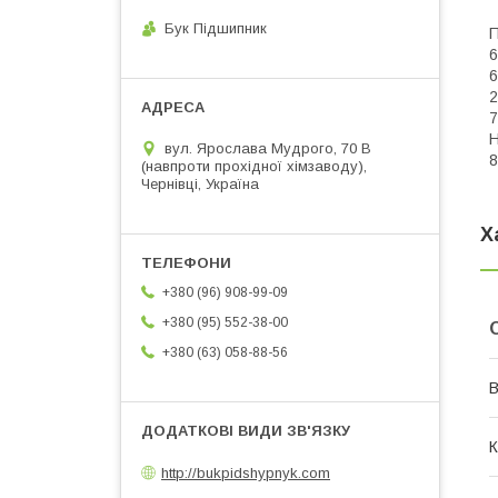
Бук Підшипник
П
6
6
2
7
H
вул. Ярослава Мудрого, 70 В
8
(навпроти прохідної хімзаводу),
Чернівці, Україна
Х
+380 (96) 908-99-09
+380 (95) 552-38-00
+380 (63) 058-88-56
В
К
http://bukpidshypnyk.com