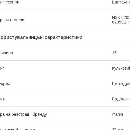
ип техніки
Вантажни
NSK 6205
росс-номери
6205C2H
Користувальницькі характеристики
Ширина
15
ип
Кулькови
Форма
Циліндр
Вид
Радіальн
раїна реєстрації бренду
Італія
нутрішній діаметр
25 мм