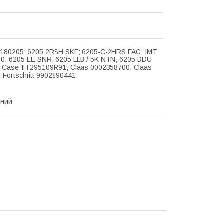
 180205; 6205 2RSH SKF; 6205-C-2HRS FAG; IMT
70; 6205 EE SNR; 6205 LLB / 5K NTN; 6205 DDU
 Case-IH 295109R91; Claas 0002358700; Claas
 Fortschritt 9902890441;
ний