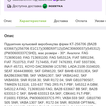
Доступна доставка
Опис
Характеристики
Доставка
Оплата
Умови 
Опис
Підшипник кульковий виробництва фірми KT-256706 (BA2B
633667)(256706 E1C17)(30BD59T12)(DAC30600037)(545312)
(PW30600337CSHD), має розміри - 30*. Аналоги: FAG
713690160; FAG 713691100; FAG 545312A; FIAT 5891194;
FIAT 7510753; FIAT 7174455; FIAT 7476393; FIAT 5937306;
INA F-45721; KOYO DAC3060W-1CS780; LADA 2108-3104020;
SEAT X044438800; SKF GRW120; SKF BAHB 633313EA; SKF
BA2B633667BB; SKF VKBA1307; SKF VKBA1442; SKF
VKBA559; SNR R158.30; SNR R172.04; SNR GB10790S07;
TIMKEN 513116; 133-637 TNG 2RS FŁT-PBF; 545312 A GBM;
545312 A FAG; 713690160 FAG; BA2B 633667 BB SKF; BA2B
633313 C SKF; BAHB 633313 EA SKF; CBK441 FŁT-PBF;
F16001 FERSA; PW30600337CS PFI; VKBA 559 SKF; GB10790
S05 SNR; VKBA 1307 SKF; R172.04 SNR; 802658 OPTIMAL;