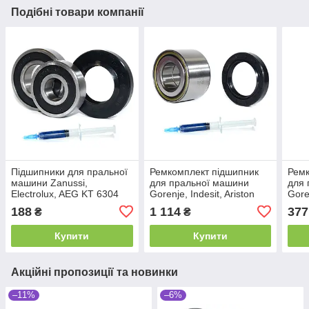
Подібні товари компанії
Підшипники для пральної
Ремкомплект підшипник
Ремк
машини Zanussi,
для пральної машини
для 
Electrolux, AEG KT 6304
Gorenje, Indesit, Ariston
Gore
2RS, 6206 2RS сальник
PFI BA2B 633667, сальник
BA2B
188
1 114
377
₴
₴
35x62x10/12 мастило
40x60x10 мастило
40x6
Купити
Купити
Акційні пропозиції та новинки
–11%
–6%