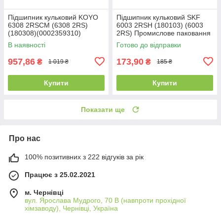
Підшипник кульковий KOYO
Підшипник кульковий SKF
6308 2RSCM (6308 2RS)
6003 2RSH (180103) (6003
(180308)(0002359310)
2RS) Промислове паковання
(0002440310) (40x90x23)
(17x35x10)
В наявності
Готово до відправки
957,86
173,90
₴
₴
1 019 ₴
185 ₴
Купити
Купити
Показати ще
Про нас
100% позитивних з 222 відгуків за рік
Працює з 25.02.2021
м. Чернівці
вул. Ярослава Мудрого, 70 В (навпроти прохідної
хімзаводу), Чернівці, Україна