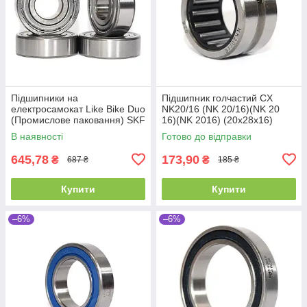
Підшипники на
Підшипник голчастий CX
електросамокат Like Bike Duo
NK20/16 (NK 20/16)(NK 20
(Промислове паковання) SKF
16)(NK 2016) (20x28x16)
6202 ZZ (4 шт) (6202 2Z)
В наявності
Готово до відправки
(80202)
645,78
173,90
₴
₴
687 ₴
185 ₴
Купити
Купити
–6%
–6%