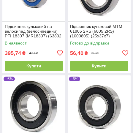
Підшипник кульковий на
Підшипник кульковий MTM
велосипед (велосипедний)
61805 2RS (6805 2RS)
PFI 18307 (MR18307) (63802
(1000805) (25x37x7)
В наявності
Готово до відправки
395,74
56,40
₴
₴
421 ₴
60 ₴
Купити
Купити
–6%
–6%