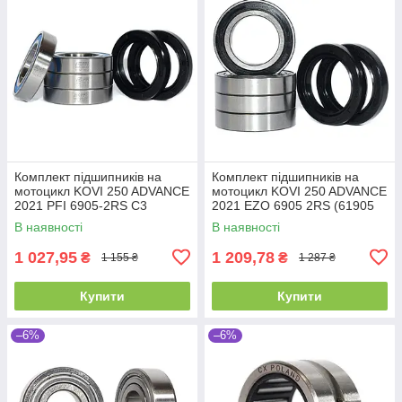
Комплект підшипників на
Комплект підшипників на
мотоцикл KOVI 250 ADVANCE
мотоцикл KOVI 250 ADVANCE
2021 PFI 6905-2RS C3
2021 EZO 6905 2RS (61905
(1000905) (61905 2RS C3) (4
2RS)(1000905) (4 шт.) та
В наявності
В наявності
шт.) та
сальники (2
1 027,95
1 209,78
₴
₴
1 155 ₴
1 287 ₴
Купити
Купити
–6%
–6%