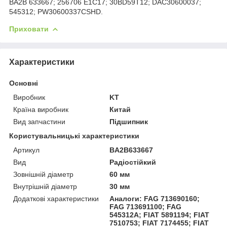
BA2B 633667; 256706 E1C17; 30BD59T12; DAC30600037;
545312; PW30600337CSHD.
Приховати
Характеристики
Основні
Виробник
KT
Країна виробник
Китай
Вид запчастини
Підшипник
Користувальницькі характеристики
Артикул
BA2B633667
Вид
Радіостійкий
Зовнішній діаметр
60 мм
Внутрішній діаметр
30 мм
Додаткові характеристики
Аналоги: FAG 713690160;
FAG 713691100; FAG
545312A; FIAT 5891194; FIAT
7510753; FIAT 7174455; FIAT