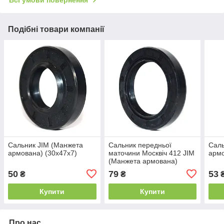
Всі умови повернення
Подібні товари компанії
Сальник JIM (Манжета
Сальник передньої
Саль
армована) (30x47x7)
маточини Москвіч 412 JIM
армо
(Манжета армована)
(42x65x8)
50
79
53
₴
₴
Купити
Купити
Про нас