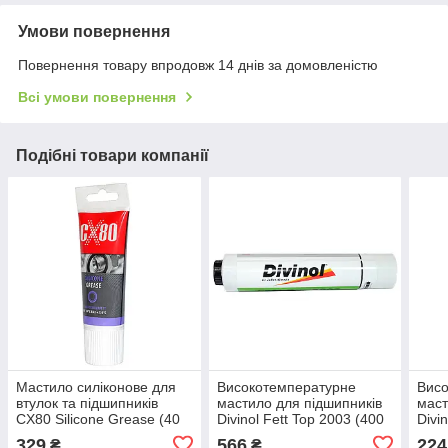
Умови повернення
Повернення товару впродовж 14 днів за домовленістю
Всі умови повернення
Подібні товари компанії
Мастило силіконове для
Високотемпературне
Вис
втулок та підшипників
мастило для підшипників
маст
CX80 Silicone Grease (40
Divinol Fett Top 2003 (400
Divi
г)
г)
г)
329
566
224
₴
₴