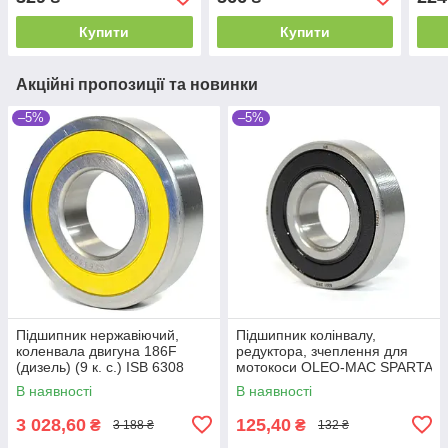
Купити
Купити
Акційні пропозиції та новинки
–5%
–5%
Підшипник нержавіючий,
Підшипник колінвалу,
коленвала двигуна 186F
редуктора, зчеплення для
(дизель) (9 к. с.) ISB 6308
мотокоси OLEO-MAC SPARTA
2RS SS SING (180308)
25 SPARTA 37, SPARTA 38,
В наявності
В наявності
(40x90x23)
SPARTA 40,
3 028,60
125,40
₴
₴
3 188 ₴
132 ₴