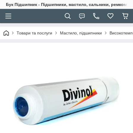
Бук Підшипник - Підшипники, мастило, сальники, ремкомпле
Товари та послуги
Мастило, підшипники
Високотемпе