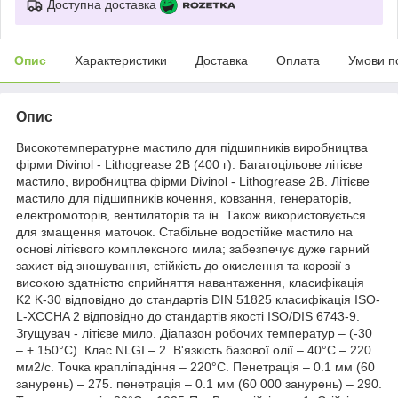
Доступна доставка
Опис
Характеристики
Доставка
Оплата
Умови п
Опис
Високотемпературне мастило для підшипників виробництва
фірми Divinol - Lithogrease 2B (400 г). Багатоцільове літієве
мастило, виробництва фірми Divinol - Lithogrease 2B. Літієве
мастило для підшипників кочення, ковзання, генераторів,
електромоторів, вентиляторів та ін. Також використовується
для змащення маточок. Стабільне водостійке мастило на
основі літієвого комплексного мила; забезпечує дуже гарний
захист від зношування, стійкість до окислення та корозії з
високою здатністю сприйняття навантаження, класифікація
K2 K-30 відповідно до стандартів DIN 51825 класифікація ISO-
L-XCCHA 2 відповідно до стандартів якості ISO/DIS 6743-9.
Згущувач - літієве мило. Діапазон робочих температур – (-30
– + 150°С). Клас NLGI – 2. В'язкість базової олії – 40°С – 220
мм2/с. Точка крапліпадіння – 220°С. Пенетрація – 0.1 мм (60
занурень) – 275. пенетрація – 0.1 мм (60 000 занурень) – 290.