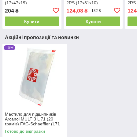
(17x47x19)
2RS (17x31x10)
2RS 
204
124,08
124
₴
₴
132 ₴
Купити
Купити
Акційні пропозиції та новинки
–6%
Мастило для підшипників
Arcanol MULTI3 L 71 (20
грамів) FAG-Schaeffler (L71
20gr) (xx)
Готово до відправки