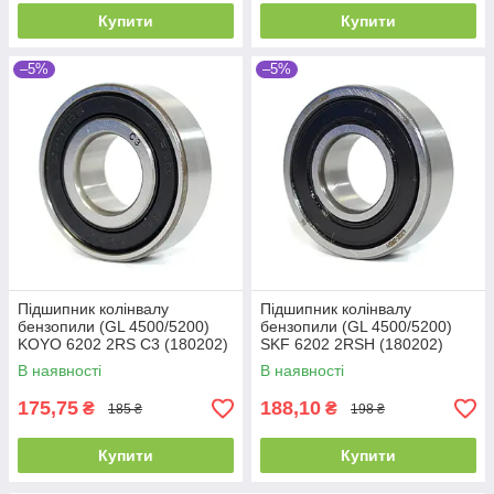
Купити
Купити
–5%
–5%
Підшипник колінвалу
Підшипник колінвалу
бензопили (GL 4500/5200)
бензопили (GL 4500/5200)
KOYO 6202 2RS C3 (180202)
SKF 6202 2RSH (180202)
(15x35x11)
(15x35x11)
В наявності
В наявності
175,75
188,10
₴
₴
185 ₴
198 ₴
Купити
Купити