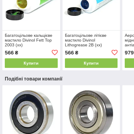
Багатоцільове кальцієве
Багатоцільове літієве
Аеро
мастило Divinol Fett Top
мастило Divinol
мідн
2003 (xx)
Lithogrease 2B (xx)
анті
Copp
566
566
979
₴
₴
adhe
Купити
Купити
Подібні товари компанії