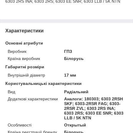
6303 2RS ​​INA; 6303 2RS; 6303 EE SNR; 6303 LLB / 5K NTN
Характеристики
Основні атрибути
Виробник
ГПЗ
Країна виробник
Білорусь
Габаритні розміри
Внутрішній діаметр
17 мм
Користувальницькі характеристики
Вид
Радіальний
Додаткові характеристики
Аналоги: 180303; 6303 2RSH
SKF; 6303-2RSR FAG; 6303-
2RSR ZVL; 6303 2RS INA;
6303 2RS; 6303 EE SNR; 6303
LLB / 5K NTN
Особливості
Открытый
Країна реєстрації бренду
Білорусь