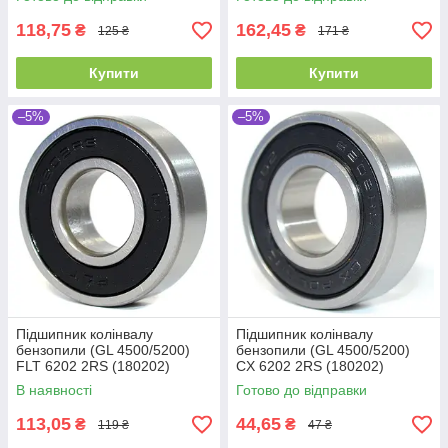
(15x35x11)
(15x35x11)
118,75
162,45
₴
₴
125 ₴
171 ₴
Купити
Купити
–5%
–5%
Підшипник колінвалу
Підшипник колінвалу
бензопили (GL 4500/5200)
бензопили (GL 4500/5200)
FLT 6202 2RS (180202)
CX 6202 2RS (180202)
(15x35x11)
(15x35x11)
В наявності
Готово до відправки
113,05
44,65
₴
₴
119 ₴
47 ₴