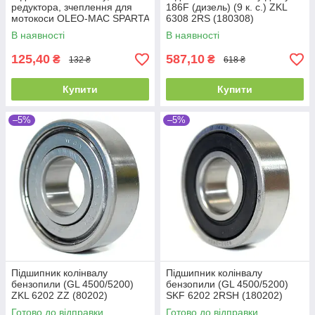
редуктора, зчеплення для
186F (дизель) (9 к. с.) ZKL
мотокоси OLEO-MAC SPARTA
6308 2RS (180308)
25 SPARTA 37, SPARTA 38,
(40x90x23)
В наявності
В наявності
SPARTA 40,
125,40
587,10
₴
₴
132 ₴
618 ₴
Купити
Купити
–5%
–5%
Підшипник колінвалу
Підшипник колінвалу
бензопили (GL 4500/5200)
бензопили (GL 4500/5200)
ZKL 6202 ZZ (80202)
SKF 6202 2RSH (180202)
Промислова упаковка
Промислова упаковка
Готово до відправки
Готово до відправки