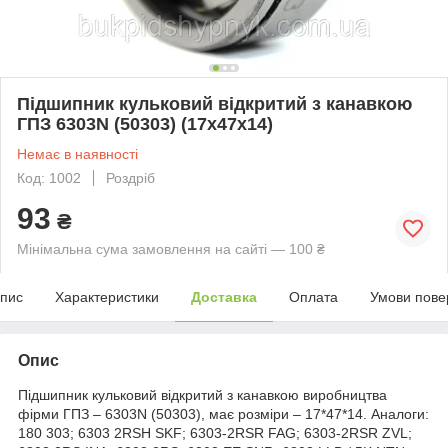
Підшипник кульковий відкритий з канавкою
ГПЗ 6303N (50303) (17x47x14)
Немає в наявності
Код: 1002
Роздріб
93
₴
Мінімальна сума замовлення на сайті — 100 ₴
пис
Характеристики
Доставка
Оплата
Умови пове
Опис
Підшипник кульковий відкритий з канавкою виробництва
фірми ГПЗ – 6303N (50303), має розміри – 17*47*14. Аналоги:
180 303; 6303 2RSH SKF; 6303-2RSR FAG; 6303-2RSR ZVL;