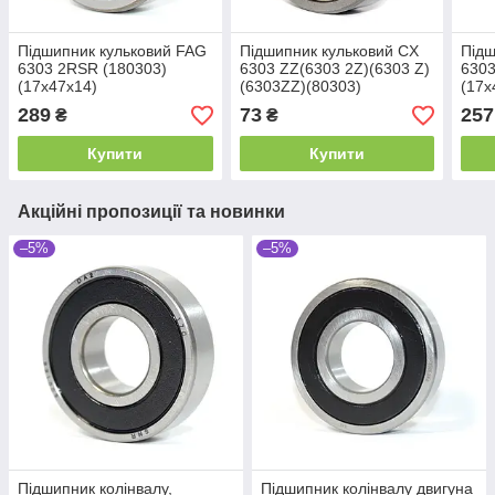
Підшипник кульковий FAG
Підшипник кульковий CX
Підш
6303 2RSR (180303)
6303 ZZ(6303 2Z)(6303 Z)
6303
(17x47x14)
(6303ZZ)(80303)
(17x
(17x47x14)
289
73
257
₴
₴
Купити
Купити
Акційні пропозиції та новинки
–5%
–5%
Підшипник колінвалу,
Підшипник колінвалу двигуна