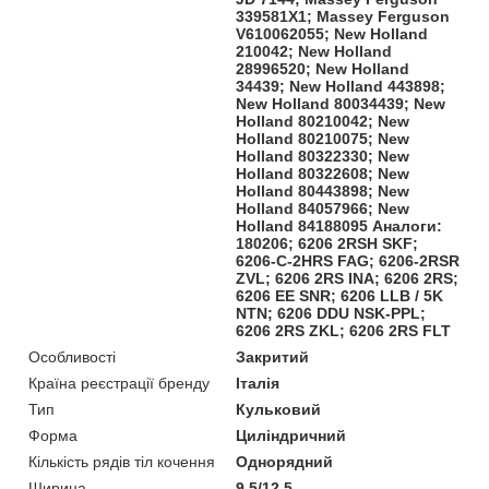
339581X1; Massey Ferguson
V610062055; New Holland
210042; New Holland
28996520; New Holland
34439; New Holland 443898;
New Holland 80034439; New
Holland 80210042; New
Holland 80210075; New
Holland 80322330; New
Holland 80322608; New
Holland 80443898; New
Holland 84057966; New
Holland 84188095 Аналоги:
180206; 6206 2RSH SKF;
6206-C-2HRS FAG; 6206-2RSR
ZVL; 6206 2RS INA; 6206 2RS;
6206 EE SNR; 6206 LLB / 5K
NTN; 6206 DDU NSK-PPL;
6206 2RS ZKL; 6206 2RS FLT
Особливості
Закритий
Країна реєстрації бренду
Італія
Тип
Кульковий
Форма
Циліндричний
Кількість рядів тіл кочення
Однорядний
Ширина
9.5/12.5