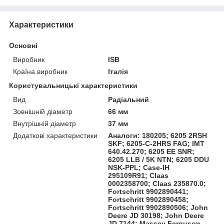
Характеристики
Основні
Виробник
ISB
Країна виробник
Італія
Користувальницькі характеристики
Вид
Радіальний
Зовнішній діаметр
66 мм
Внутрішній діаметр
37 мм
Додаткові характеристики
Аналоги: 180205; 6205 2RSH
SKF; 6205-C-2HRS FAG; IMT
640.42.270; 6205 EE SNR;
6205 LLB / 5K NTN; 6205 DDU
NSK-PPL; Case-IH
295109R91; Claas
0002358700; Claas 235870.0;
Fortschritt 9902890441;
Fortschritt 9902890458;
Fortschritt 9902890506; John
Deere JD 30198; John Deere
JD 7144; Massey Ferguson