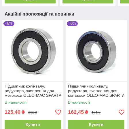
Акційні пропозиції та новинки
–5%
–5%
Підшипник колінвалу,
Підшипник колінвалу,
редуктора, зчеплення для
редуктора, зчеплення для
мотокоси OLEO-MAC SPARTA
мотокоси OLEO-MAC SPARTA
25 SPARTA 37, SPARTA 38,
25 SPARTA 37, SPARTA 38,
В наявності
В наявності
SPARTA 40,
SPARTA 40,
125,40
162,45
₴
₴
132 ₴
171 ₴
Купити
Купити