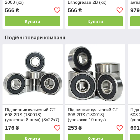
2003 (xx)
Lithogrease 2B (xx)
анті
Copp
566
566
979
₴
₴
adhe
Купити
Купити
Подібні товари компанії
Підшипник кульковий CT
Підшипник кульковий CT
Підш
608 2RS (180018)
608 2RS (180018)
608 
(упаковка 8 штук) (8x22x7)
(упаковка 10 штук)
(упа
(8x22x7)
(8x2
176
253
691
₴
₴
Купити
Купити