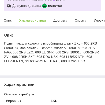
Доступна доставка
Опис
Характеристики
Доставка
Оплата
Умови 
Опис
Підшипник для самокату виробництва фірми ZKL – 608 2RS
(180018), має розміри – 8*22*7. Аналоги: 180018; 608-2RS
FAG; 608 2RS EZO; 608 EE SNR; 608 2RS; 180018; 608-2RSR
ZVL; 608 2RSH SKF; 608 DDU NSK; 608 LLB/5K NTN; 608
LLU/5K NTN; SS 608-2RS NEUTRAL; 608 H 2RS EZO
Характеристики
Основні атрибути
Виробник
ZKL