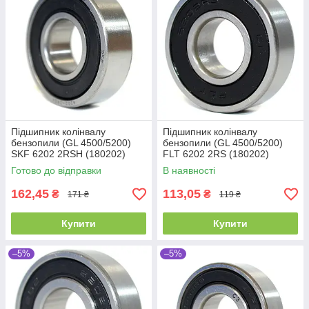
Підшипник колінвалу
Підшипник колінвалу
бензопили (GL 4500/5200)
бензопили (GL 4500/5200)
SKF 6202 2RSH (180202)
FLT 6202 2RS (180202)
Промислова упаковка
(15x35x11)
Готово до відправки
В наявності
(15x35x11)
162,45
113,05
₴
₴
171 ₴
119 ₴
Купити
Купити
–5%
–5%