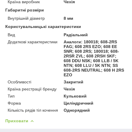
Країна виробник
Чехія
Габаритні розміри
Внутрішній діаметр
8 мм
Користувальницькі характеристики
Вид
Радіальний
Додаткові характеристики
Аналоги: 180018; 608-2RS
FAG; 608 2RS EZO; 608 EE
SNR; 608 2RS; 180018; 608-
2RSR ZVL; 608 2RSH SKF;
608 DDU NSK; 608 LLB / 5K
NTN; 608 LLU / 5K NTN; SS
608-2RS NEUTRAL; 608 H 2RS
EZO
Особливості
Закритий
Країна реєстрації бренду
Чехія
Тип
Кульковий
Форма
Циліндричний
Кількість рядів тіл кочення
Однорядний
Приховати