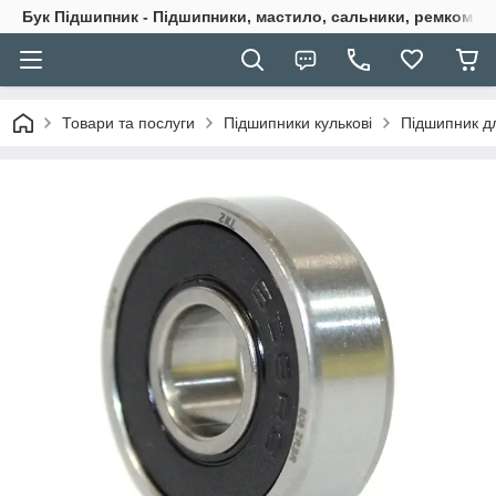
Бук Підшипник - Підшипники, мастило, сальники, ремкомпле
Товари та послуги
Підшипники кулькові
Підшипник д