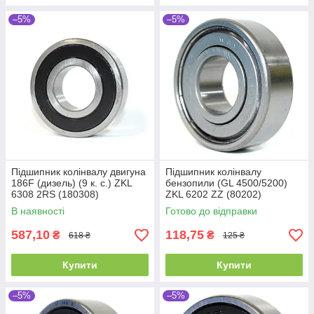
–5%
–5%
Підшипник колінвалу двигуна
Підшипник колінвалу
186F (дизель) (9 к. с.) ZKL
бензопили (GL 4500/5200)
6308 2RS (180308)
ZKL 6202 ZZ (80202)
(40x90x23)
Промислова упаковка
В наявності
Готово до відправки
(15x35x11)
587,10
118,75
₴
₴
618 ₴
125 ₴
Купити
Купити
–5%
–5%