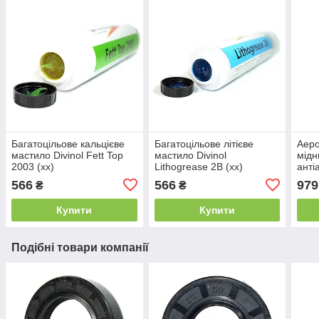
Багатоцільове кальцієве
Багатоцільове літієве
Аеро
мастило Divinol Fett Top
мастило Divinol
мідн
2003 (xx)
Lithogrease 2B (xx)
анті
Copp
566
566
979
₴
₴
adhe
Купити
Купити
Подібні товари компанії