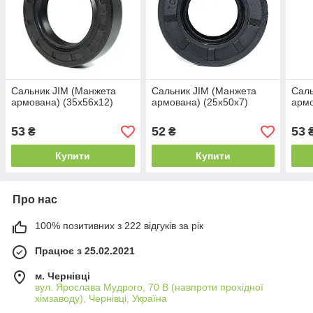
Сальник JIM (Манжета
Сальник JIM (Манжета
Саль
армована) (35x56x12)
армована) (25x50x7)
армо
53
52
53
₴
₴
Купити
Купити
Про нас
100% позитивних з 222 відгуків за рік
Працює з 25.02.2021
м. Чернівці
вул. Ярослава Мудрого, 70 В (навпроти прохідної
хімзаводу), Чернівці, Україна