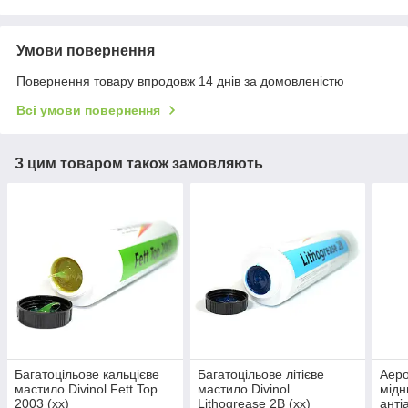
Умови повернення
Повернення товару впродовж 14 днів за домовленістю
Всі умови повернення
З цим товаром також замовляють
Багатоцільове кальцієве
Багатоцільове літієве
Аеро
мастило Divinol Fett Top
мастило Divinol
мідн
2003 (xx)
Lithogrease 2B (xx)
анті