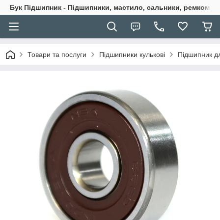
Бук Підшипник - Підшипники, мастило, сальники, ремкомпле
Товари та послуги
Підшипники кулькові
Підшипник д