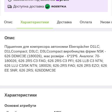
Доступна доставка
Опис
Характеристики
Доставка
Оплата
Умови 
Опис
Підшипник для компресора автономки Eberspächer D1LC;
D1LCcompact; D3LC; D3LCcompact виробництва фірми NSK -
626 DDMC3E (180026), має розміри - 6*19*6. Аналоги: 70-
180026; 626 2RS C3 FAG; 626 2RS C3 PFI; 626 LLB C3 NTN;
626 LLU C3/5K NTN; 180026; 626-2RS FAG; 626 2RS EZO; 626
EE SNR; 626 2RS; 626DDMC3E
Характеристики
Основні атрибути