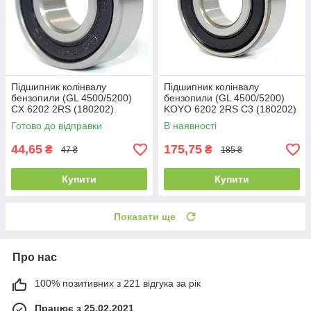
Підшипник колінвалу
Підшипник колінвалу
бензопили (GL 4500/5200)
бензопили (GL 4500/5200)
CX 6202 2RS (180202)
KOYO 6202 2RS C3 (180202)
(15x35x11)
(15x35x11)
Готово до відправки
В наявності
44,65
175,75
₴
₴
47 ₴
185 ₴
Купити
Купити
Показати ще
Про нас
100% позитивних з 221 відгука за рік
Працює з 25.02.2021