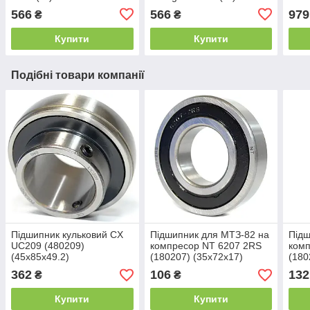
Copp
566
566
979
₴
₴
adhe
Купити
Купити
Подібні товари компанії
Підшипник кульковий CX
Підшипник для МТЗ-82 на
Підш
UC209 (480209)
компресор NT 6207 2RS
комп
(45x85x49.2)
(180207) (35x72x17)
(180
362
106
132
₴
₴
Купити
Купити