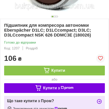
Підшипник для компресора автономки
Eberspächer D1LC; D1LCcompact; D3LC;
D3LCcompact NSK 626 DDMC3E (180026)
Готово до відправки
Код: 1207
Роздріб
106
₴
Купити
або
Купити з
Що таке купити з Пром?
Замовлення під захистом