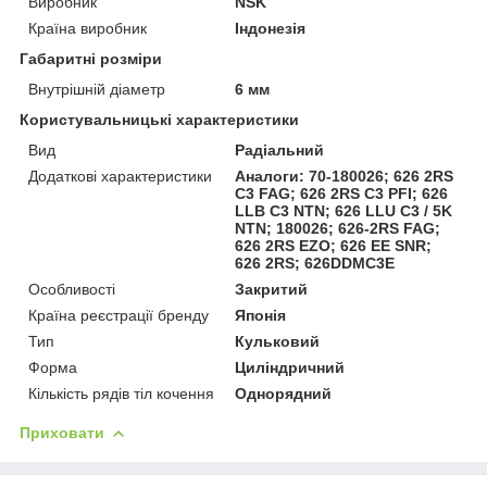
Виробник
NSK
Країна виробник
Індонезія
Габаритні розміри
Внутрішній діаметр
6 мм
Користувальницькі характеристики
Вид
Радіальний
Додаткові характеристики
Аналоги: 70-180026; 626 2RS
C3 FAG; 626 2RS C3 PFI; 626
LLB C3 NTN; 626 LLU C3 / 5K
NTN; 180026; 626-2RS FAG;
626 2RS EZO; 626 EE SNR;
626 2RS; 626DDMC3E
Особливості
Закритий
Країна реєстрації бренду
Японія
Тип
Кульковий
Форма
Циліндричний
Кількість рядів тіл кочення
Однорядний
Приховати