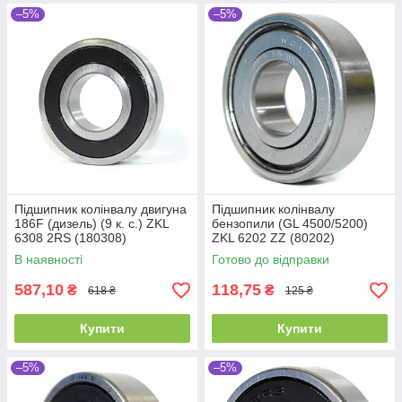
–5%
–5%
Підшипник колінвалу двигуна
Підшипник колінвалу
186F (дизель) (9 к. с.) ZKL
бензопили (GL 4500/5200)
6308 2RS (180308)
ZKL 6202 ZZ (80202)
(40x90x23)
Промислова упаковка
В наявності
Готово до відправки
(15x35x11)
587,10
118,75
₴
₴
618 ₴
125 ₴
Купити
Купити
–5%
–5%