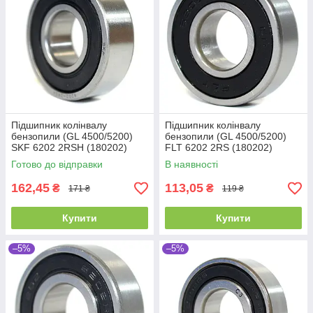
Підшипник колінвалу
Підшипник колінвалу
бензопили (GL 4500/5200)
бензопили (GL 4500/5200)
SKF 6202 2RSH (180202)
FLT 6202 2RS (180202)
Промислова упаковка
(15x35x11)
Готово до відправки
В наявності
(15x35x11)
162,45
113,05
₴
₴
171 ₴
119 ₴
Купити
Купити
–5%
–5%