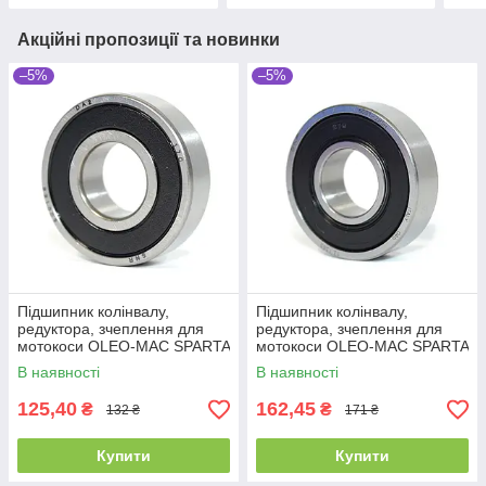
Акційні пропозиції та новинки
–5%
–5%
Підшипник колінвалу,
Підшипник колінвалу,
редуктора, зчеплення для
редуктора, зчеплення для
мотокоси OLEO-MAC SPARTA
мотокоси OLEO-MAC SPARTA
25 SPARTA 37, SPARTA 38,
25 SPARTA 37, SPARTA 38,
В наявності
В наявності
SPARTA 40,
SPARTA 40,
125,40
162,45
₴
₴
132 ₴
171 ₴
Купити
Купити