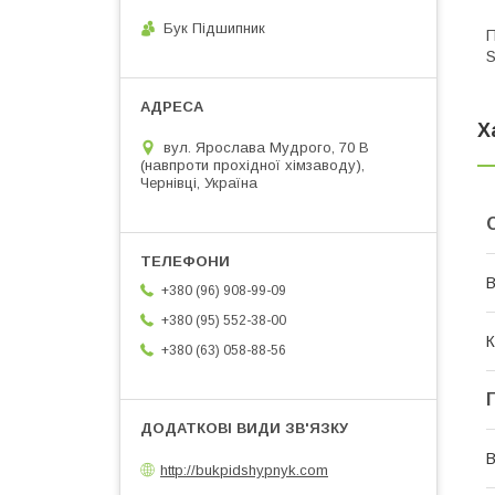
Бук Підшипник
П
S
Х
вул. Ярослава Мудрого, 70 В
(навпроти прохідної хімзаводу),
Чернівці, Україна
В
+380 (96) 908-99-09
+380 (95) 552-38-00
К
+380 (63) 058-88-56
В
http://bukpidshypnyk.com