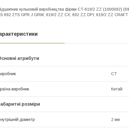
ідшипник кульковий виробництва фірми CT-619/2 ZZ (1000092) (692
S 692 2TS GPR J GRW; 619/2 ZZ CX; 692 ZZ DPI; 619/2 ZZ CRAFT
арактеристики
Основні атрибути
иробник
CT
раїна виробник
Китай
Габаритні розміри
нутрішній діаметр
2 мм