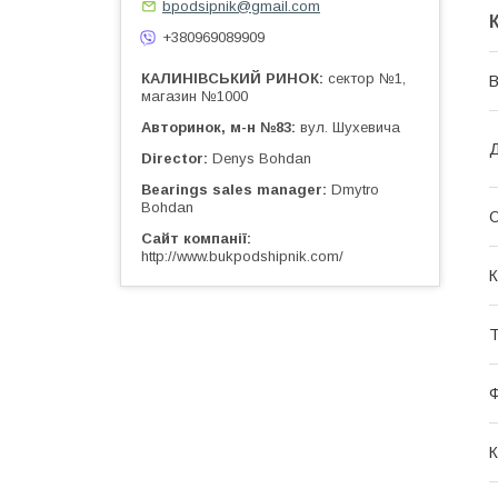
bpodsipnik@gmail.com
+380969089909
КАЛИНІВСЬКИЙ РИНОК
сектор №1,
магазин №1000
Авторинок, м-н №83
вул. Шухевича
Д
Director
Denys Bohdan
Bearings sales manager
Dmytro
Bohdan
О
Сайт компанії
http://www.bukpodshipnik.com/
К
Т
К