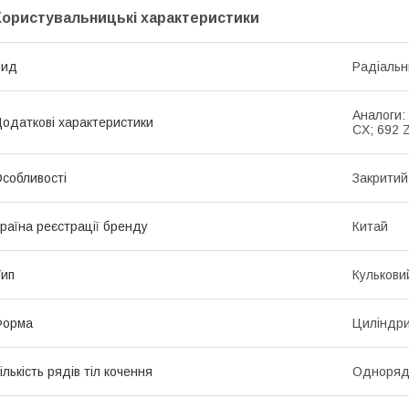
Користувальницькі характеристики
Вид
Радіальн
Аналоги:
одаткові характеристики
CX; 692 
собливості
Закритий
раїна реєстрації бренду
Китай
ип
Кулькови
Форма
Циліндр
ількість рядів тіл кочення
Одноряд