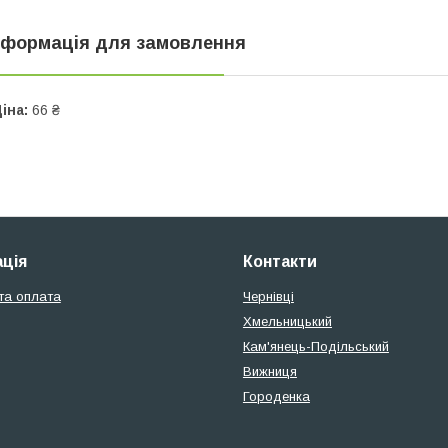
нформація для замовлення
іна:
66 ₴
ція
Контакти
та оплата
Чернівці
Хмельницький
Кам'янець-Подільський
Вижниця
Городенка