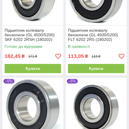
Підшипник колінвалу
Підшипник колінвалу
бензопили (GL 4500/5200)
бензопили (GL 4500/5200)
SKF 6202 2RSH (180202)
FLT 6202 2RS (180202)
Промислова упаковка
(15x35x11)
Готово до відправки
В наявності
(15x35x11)
162,45
113,05
₴
₴
171 ₴
119 ₴
Купити
Купити
–5%
–5%