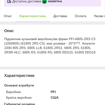
Доступна доставка
Опис
Характеристики
Доставка
Оплата
Умови 
Опис
Підшипник кульковий виробництва фірми PFI-6805-2RS C3
(1000805) (61805 2RS C3), має розміри - 25*37*7. Аналоги:
1000 805 2RS; 6805 LLB; 61805-2RS1; 6805 2RS; 61805-
2RSR-HLC; 6805 RS; 61805 RS; 6805 EEG15; 61805 EEG15
Характеристики
Основні атрибути
Виробник
PFI
Країна виробник
США
Габаритні розміри