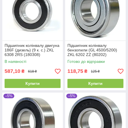
Підшипник колінвалу двигуна
Підшипник колінвалу
186F (дизель) (9 к. с.) ZKL
бензопили (GL 4500/5200)
6308 2RS (180308)
ZKL 6202 ZZ (80202)
(40x90x23)
Промислова упаковка
В наявності
Готово до відправки
(15x35x11)
587,10
118,75
₴
₴
618 ₴
125 ₴
Купити
Купити
–5%
–5%