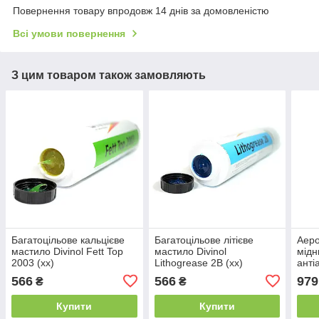
Повернення товару впродовж 14 днів за домовленістю
Всі умови повернення
З цим товаром також замовляють
Багатоцільове кальцієве
Багатоцільове літієве
Аеро
мастило Divinol Fett Top
мастило Divinol
мідн
2003 (xx)
Lithogrease 2B (xx)
анті
Copp
566
566
979
₴
₴
adhe
Купити
Купити