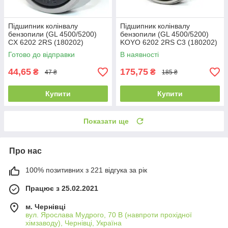
Підшипник колінвалу
Підшипник колінвалу
бензопили (GL 4500/5200)
бензопили (GL 4500/5200)
CX 6202 2RS (180202)
KOYO 6202 2RS C3 (180202)
(15x35x11)
(15x35x11)
Готово до відправки
В наявності
44,65
175,75
₴
₴
47 ₴
185 ₴
Купити
Купити
Показати ще
Про нас
100% позитивних з 221 відгука за рік
Працює з 25.02.2021
м. Чернівці
вул. Ярослава Мудрого, 70 В (навпроти прохідної
хімзаводу), Чернівці, Україна