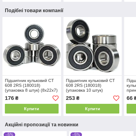
Подібні товари компанії
Підшипник кульковий CT
Підшипник кульковий CT
Підш
608 2RS (180018)
608 2RS (180018)
куль
(упаковка 8 штук) (8x22x7)
(упаковка 10 штук)
прин
(8x22x7)
(608
176
253
66
₴
₴
(8x2
Купити
Купити
Акційні пропозиції та новинки
–5%
–5%