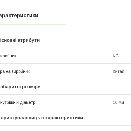
арактеристики
Основні атрибути
иробник
KG
раїна виробник
Китай
Габаритні розміри
нутрішній діаметр
10 мм
Користувальницькі характеристики