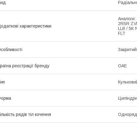
Вид
Радіальн
Аналоги:
2RSR ZVL
одаткові характеристики
LLB / 5K
FLT
собливості
Закритий
раїна реєстрації бренду
ОАЕ
ип
Кулькови
Форма
Циліндр
ількість рядів тіл кочення
Одноряд