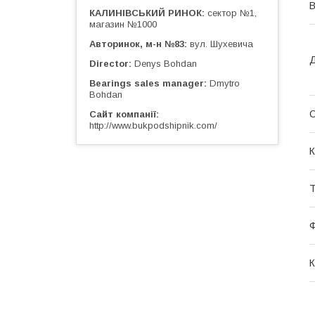
КАЛИНІВСЬКИЙ РИНОК
сектор №1,
магазин №1000
Авторинок, м-н №83
вул. Шухевича
Д
Director
Denys Bohdan
Bearings sales manager
Dmytro
Bohdan
О
Сайт компанії
http://www.bukpodshipnik.com/
К
Т
К