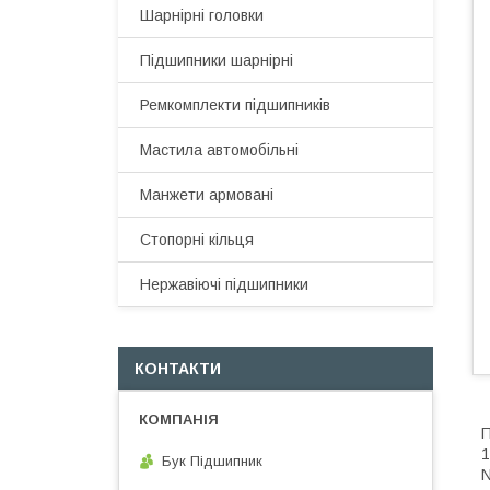
Шарнірні головки
Підшипники шарнірні
Ремкомплекти підшипників
Мастила автомобільні
Манжети армовані
Стопорні кільця
Нержавіючі підшипники
КОНТАКТИ
П
1
Бук Підшипник
N