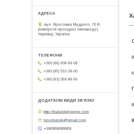
Х
вул. Ярослава Мудрого, 70 В
(навпроти прохідної хімзаводу),
Чернівці, Україна
В
+380 (96) 908-99-09
+380 (95) 552-38-00
К
+380 (63) 058-88-56
В
http://bukpidshypnyk.com
bpodsipnik@gmail.com
+380969089909