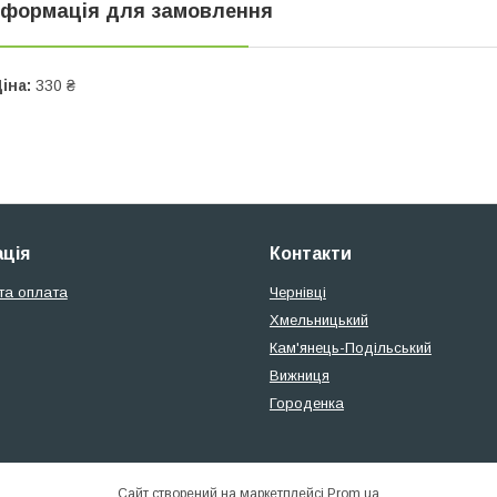
нформація для замовлення
іна:
330 ₴
ція
Контакти
та оплата
Чернівці
Хмельницький
Кам'янець-Подільський
Вижниця
Городенка
Сайт створений на маркетплейсі
Prom.ua