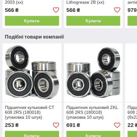
2003 (xx)
Lithogrease 2B (xx)
анті
Copp
566
566
979
₴
₴
adhe
Купити
Купити
Подібні товари компанії
Підшипник кульковий CT
Підшипник кульковий ZKL
Підш
608 2RS (180018)
608 2RS (180018)
608 
(упаковка 10 штук)
(упаковка 10 штук)
(8x2
(8x22x7)
(8x22x7)
253
691
22
₴
₴
Купити
Купити