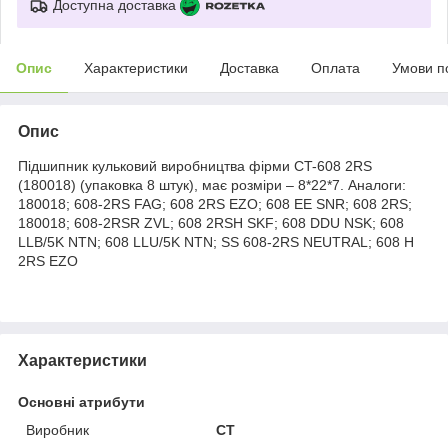
Доступна доставка
Опис
Характеристики
Доставка
Оплата
Умови п
Опис
Підшипник кульковий виробництва фірми CT-608 2RS
(180018) (упаковка 8 штук), має розміри – 8*22*7. Аналоги:
180018; 608-2RS FAG; 608 2RS EZO; 608 EE SNR; 608 2RS;
180018; 608-2RSR ZVL; 608 2RSH SKF; 608 DDU NSK; 608
LLB/5K NTN; 608 LLU/5K NTN; SS 608-2RS NEUTRAL; 608 H
2RS EZO
Характеристики
Основні атрибути
Виробник
CT