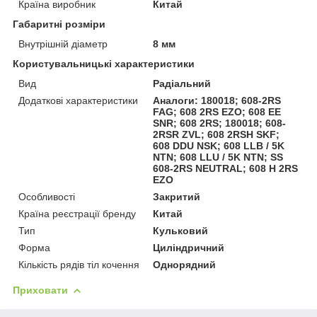
Країна виробник
Китай
Габаритні розміри
Внутрішній діаметр
8 мм
Користувальницькі характеристики
Вид
Радіальний
Додаткові характеристики
Аналоги: 180018; 608-2RS
FAG; 608 2RS EZO; 608 EE
SNR; 608 2RS; 180018; 608-
2RSR ZVL; 608 2RSH SKF;
608 DDU NSK; 608 LLB / 5K
NTN; 608 LLU / 5K NTN; SS
608-2RS NEUTRAL; 608 H 2RS
EZO
Особливості
Закритий
Країна реєстрації бренду
Китай
Тип
Кульковий
Форма
Циліндричний
Кількість рядів тіл кочення
Однорядний
Приховати