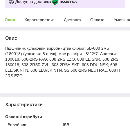
Доступна доставка
Опис
Характеристики
Доставка
Оплата
Умови п
Опис
Підшипник кульковий виробництва фірми ISB-608 2RS
(180018) (упаковка 8 штук), має розміри - 8*22*7. Аналоги:
180018; 608-2RS FAG; 608 2RS EZO; 608 EE SNR; 608 2RS;
180018; 608-2RSR ZVL; 608 2RSH SKF; 608 DDU NSK; 608
LLB/5K NTN; 608 LLU/5K NTN; SS 608-2RS NEUTRAL; 608 H
2RS EZO
Характеристики
Основні атрибути
Виробник
ISB