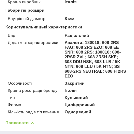
Країна виробник
Італія
Габаритні розміри
Внутрішній діаметр
8 мм
Користувальницькі характеристики
Вид
Радіальний
Додаткові характеристики
Аналоги: 180018; 608-2RS
FAG; 608 2RS EZO; 608 EE
SNR; 608 2RS; 180018; 608-
2RSR ZVL; 608 2RSH SKF;
608 DDU NSK; 608 LLB / 5K
NTN; 608 LLU / 5K NTN; SS
608-2RS NEUTRAL; 608 H 2RS
EZO
Особливості
Закритий
Країна реєстрації бренду
Італія
Тип
Кульковий
Форма
Циліндричний
Кількість рядів тіл кочення
Однорядний
Приховати