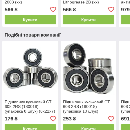
2003 (xx)
Lithogrease 2B (xx)
анті
Copp
566
566
979
₴
₴
adhe
Купити
Купити
Подібні товари компанії
Підшипник кульковий CT
Підшипник кульковий CT
Підш
608 2RS (180018)
608 2RS (180018)
608 
(упаковка 8 штук) (8x22x7)
(упаковка 10 штук)
(упа
(8x22x7)
(8x2
176
253
691
₴
₴
Купити
Купити