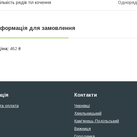
ількість рядів тіл кочення
Одноряд
нформація для замовлення
іна:
462 ₴
ція
Контакти
та оплата
Чернівці
Хмельницький
Кам'янець-Подільський
Вижниця
Городенка