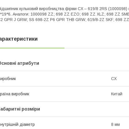
ідшипник кульковий виробництва фірми CX – 619/8 2RS (1000098) (
*19*6. Аналоги: 1000098 ZZ; 698 ZZ EZO; 698 ZZ XLZ; 698 ZZ SM
2 GPR J GRW; SS 698-2Z P6 GPR THB GRW; 619/8-2Z SKF; 698 ZZ 
арактеристики
Основні атрибути
иробник
CX
раїна виробник
Китай
Габаритні розміри
нутрішній діаметр
8 мм