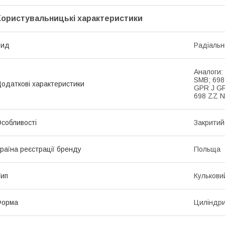
Користувальницькі характеристики
Вид
Радіальн
Аналоги:
SMB; 698
одаткові характеристики
GPR J GR
698 ZZ N
собливості
Закритий
раїна реєстрації бренду
Польща
ип
Кулькови
Форма
Циліндр