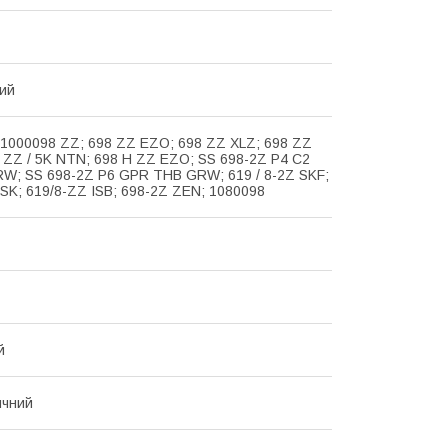
ий
 1000098 ZZ; 698 ZZ EZO; 698 ZZ XLZ; 698 ZZ
 ZZ / 5K NTN; 698 H ZZ EZO; SS 698-2Z P4 C2
W; SS 698-2Z P6 GPR THB GRW; 619 / 8-2Z SKF;
SK; 619/8-ZZ ISB; 698-2Z ZEN; 1080098
й
ичний