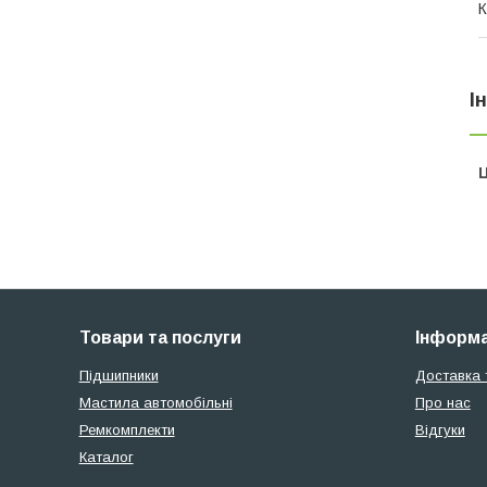
К
І
Ц
Товари та послуги
Інформа
Підшипники
Доставка 
Мастила автомобільні
Про нас
Ремкомплекти
Відгуки
Каталог