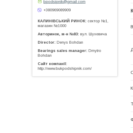
bpodsipnik@gmail.com
+380969089909
КАЛИНІВСЬКИЙ РИНОК
сектор №1,
магазин №1000
Авторинок, м-н №83
вул. Шухевича
Director
Denys Bohdan
Д
Bearings sales manager
Dmytro
Bohdan
Сайт компанії
http://www.bukpodshipnik.com/
О
К
Т