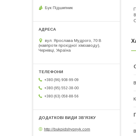
Бук Підшипник
П
8
C
Х
вул. Ярослава Мудрого, 70 В
(навпроти прохідної хімзаводу),
Чернівці, Україна
+380 (96) 908-99-09
В
+380 (95) 552-38-00
+380 (63) 058-88-56
К
http://bukpidshypnyk.com
В