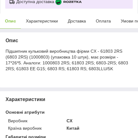
Доступна доставка
Опис
Характеристики
Доставка
Оплата
Умови п
Опис
Підшипник кульковий виробництва фірми CX - 61803 2RS ​​
(6803 2RS) (1000803) (упаковка 10 штук), має розміри -
17*26*5. Аналоги: 1000803 2RS; 61803 2RS; 6803-2RS; 6803
2RS; 61803 EE G15; 6803 RS; 61803 RS; 6803LLU/5K
Характеристики
Основні атрибути
Виробник
CX
Країна виробник
Китай
Габаритні розміри