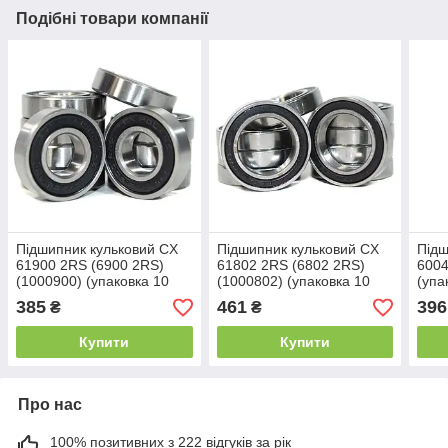
Подібні товари компанії
Підшипник кульковий CX
Підшипник кульковий CX
Підш
61900 2RS (6900 2RS)
61802 2RS (6802 2RS)
6004
(1000900) (упаковка 10
(1000802) (упаковка 10
(упа
штук) (10x22x6)
штук) (15x24x5)
(20x
385
461
396
₴
₴
Купити
Купити
Про нас
100% позитивних з 222 відгуків за рік