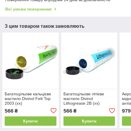
Всі умови повернення
З цим товаром також замовляють
Багатоцільове кальцієве
Багатоцільове літієве
Аеро
мастило Divinol Fett Top
мастило Divinol
мідн
2003 (xx)
Lithogrease 2B (xx)
анті
Copp
566
566
979
₴
₴
adhe
Купити
Купити