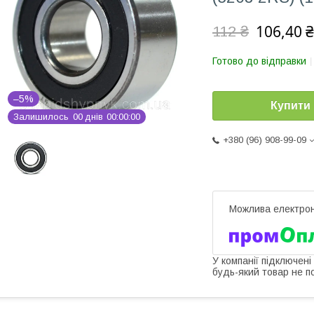
106,40 ₴
112 ₴
Готово до відправки
–5%
Купити
Залишилось
0
0
днів
0
0
0
0
0
0
+380 (96) 908-99-09
У компанії підключені
будь-який товар не п