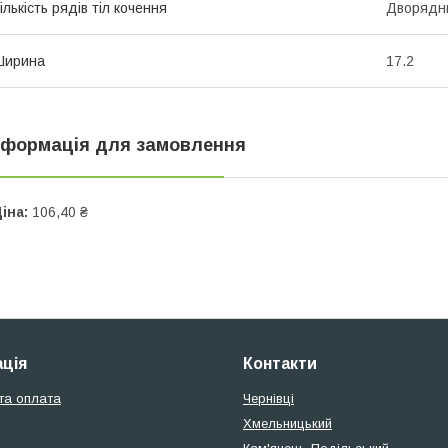
ількість рядів тіл кочення
Дворядн
Ширина
17.2
нформація для замовлення
іна:
106,40 ₴
ція
Контакти
та оплата
Чернівці
Хмельницький