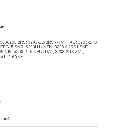
ий
 3056203 2RS; 3203-BB-2RSR-TVH FAG; 3203-2RS
3EEG15 SNR; 5203LLU NTN; 3203 A 2RS1 SKF;
RS NIS; 5203 2RS NEUTRAL; 3203-2RS ZVL;
RS1TN9 SKF
й
ичний