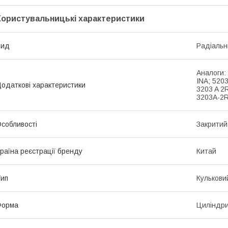
Користувальницькі характеристики
Вид
Радіальн
Аналоги:
INA; 520
одаткові характеристики
3203 A 2
3203A-2
собливості
Закритий
раїна реєстрації бренду
Китай
ип
Кулькови
Форма
Циліндр