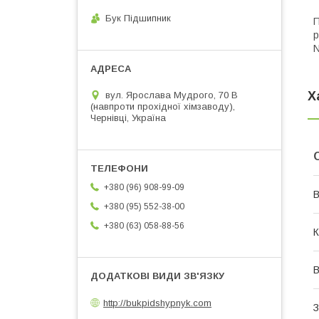
Бук Підшипник
П
р
N
Х
вул. Ярослава Мудрого, 70 В
(навпроти прохідної хімзаводу),
Чернівці, Україна
+380 (96) 908-99-09
В
+380 (95) 552-38-00
+380 (63) 058-88-56
К
В
http://bukpidshypnyk.com
З