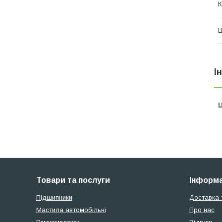
К
І
Ц
Товари та послуги
Інформа
Підшипники
Доставка 
Мастила автомобільні
Про нас