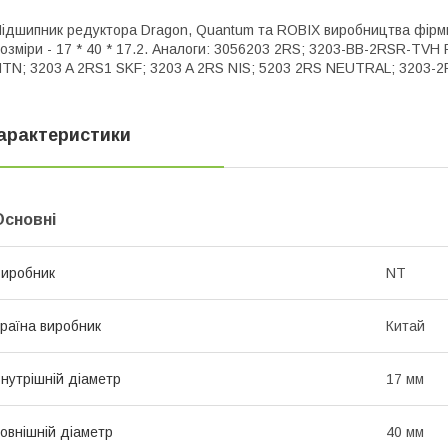
ідшипник редуктора Dragon, Quantum та ROBIX виробництва фірми 
озміри - 17 * 40 * 17.2. Аналоги: 3056203 2RS; 3203-BB-2RSR-TV
TN; 3203 A 2RS1 SKF; 3203 A 2RS NIS; 5203 2RS ​​NEUTRAL; 3203
арактеристики
Основні
иробник
NT
раїна виробник
Китай
нутрішній діаметр
17 мм
овнішній діаметр
40 мм