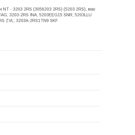
NT - 3203 2RS ​​(3056203 2RS) (5203 2RS), має
H FAG; 3203-2RS INA; 5203EEG15 SNR; 5203LLU
-2RS ZVL; 3203A-2RS1TN9 SKF