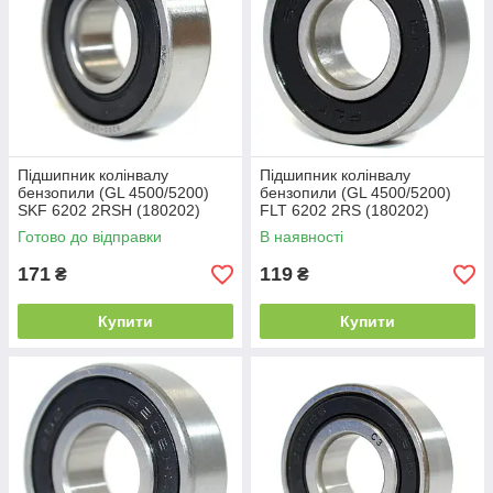
Підшипник колінвалу
Підшипник колінвалу
бензопили (GL 4500/5200)
бензопили (GL 4500/5200)
SKF 6202 2RSH (180202)
FLT 6202 2RS (180202)
Промислова упаковка
(15x35x11)
Готово до відправки
В наявності
(15x35x11)
171
119
₴
₴
Купити
Купити