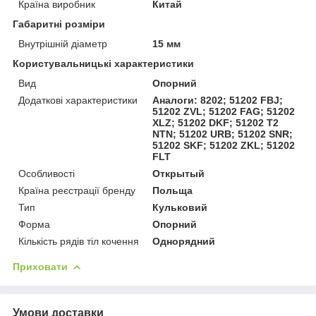
Країна виробник
Китай
Габаритні розміри
Внутрішній діаметр
15 мм
Користувальницькі характеристики
Вид
Опорний
Додаткові характеристики
Аналоги: 8202; 51202 FBJ;
51202 ZVL; 51202 FAG; 51202
XLZ; 51202 DKF; 51202 T2
NTN; 51202 URB; 51202 SNR;
51202 SKF; 51202 ZKL; 51202
FLT
Особливості
Открытый
Країна реєстрації бренду
Польща
Тип
Кульковий
Форма
Опорний
Кількість рядів тіл кочення
Однорядний
Приховати
Умови доставки