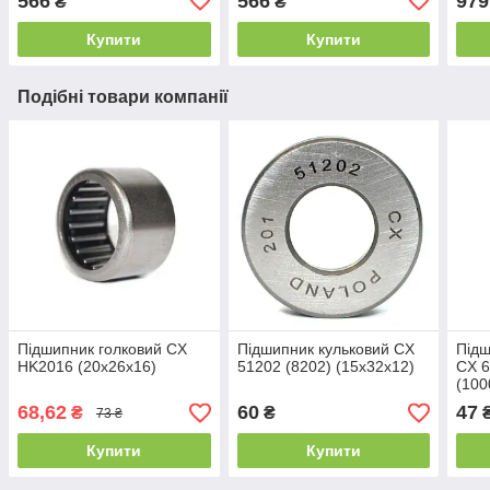
566
566
979
₴
₴
adhe
Купити
Купити
Подібні товари компанії
Підшипник голковий CX
Підшипник кульковий CX
Підш
HK2016 (20x26x16)
51202 (8202) (15x32x12)
CX 6
(100
68,62
60
47
₴
₴
73 ₴
Купити
Купити