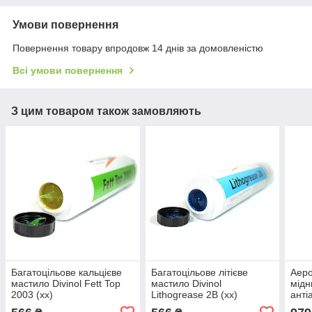
Умови повернення
Повернення товару впродовж 14 днів за домовленістю
Всі умови повернення
З цим товаром також замовляють
Багатоцільове кальцієве
Багатоцільове літієве
Аеро
мастило Divinol Fett Top
мастило Divinol
мідн
2003 (xx)
Lithogrease 2B (xx)
анті
Copp