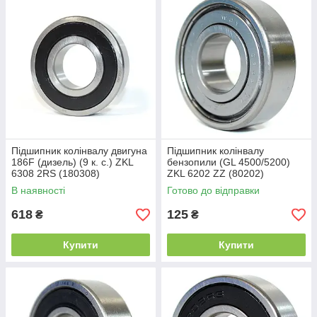
Підшипник колінвалу двигуна
Підшипник колінвалу
186F (дизель) (9 к. с.) ZKL
бензопили (GL 4500/5200)
6308 2RS (180308)
ZKL 6202 ZZ (80202)
(40x90x23)
Промислова упаковка
В наявності
Готово до відправки
(15x35x11)
618
125
₴
₴
Купити
Купити