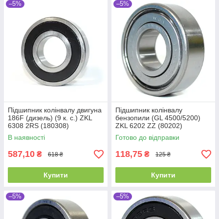
–5%
–5%
Підшипник колінвалу двигуна
Підшипник колінвалу
186F (дизель) (9 к. с.) ZKL
бензопили (GL 4500/5200)
6308 2RS (180308)
ZKL 6202 ZZ (80202)
(40x90x23)
Промислова упаковка
В наявності
Готово до відправки
(15x35x11)
587,10
118,75
₴
₴
618 ₴
125 ₴
Купити
Купити
–5%
–5%