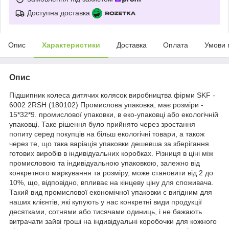
Доступна доставка
Опис
Характеристики
Доставка
Оплата
Умови 
Опис
Підшипник колеса дитячих колясок виробництва фірми SKF -
6002 2RSH (180102) Промислова упаковка, має розміри -
15*32*9. промислової упаковки, в еко-упаковці або екологічній
упаковці. Таке рішення було прийнято через зростання
попиту серед покупців на більш екологічні товари, а також
через те, що така варіація упаковки дешевша за зберігання
готових виробів в індивідуальних коробках. Різниця в ціні між
промисловою та індивідуальною упаковкою, залежно від
конкретного маркування та розміру, може становити від 2 до
10%, що, відповідно, впливає на кінцеву ціну для споживача.
Такий вид промислової економічної упаковки є вигідним для
наших клієнтів, які купують у нас конкретні види продукції
десятками, сотнями або тисячами одиниць, і не бажають
витрачати зайві гроші на індивідуальні коробочки для кожного