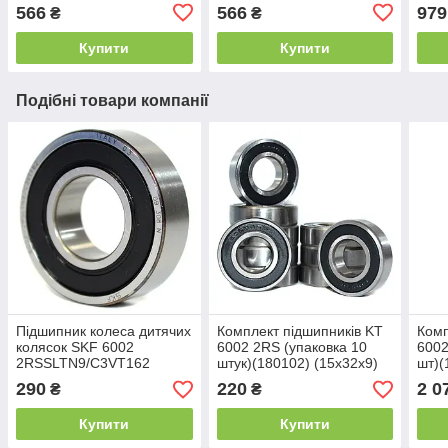
Copp
566
566
979
₴
₴
adhe
Купити
Купити
Подібні товари компанії
Підшипник колеса дитячих
Комплект підшипників KT
Комп
колясок SKF 6002
6002 2RS (упаковка 10
6002
2RSSLTN9/C3VT162
штук)(180102) (15x32x9)
шт)(
(180102) (15x32x9)
290
220
2 0
₴
₴
Купити
Купити