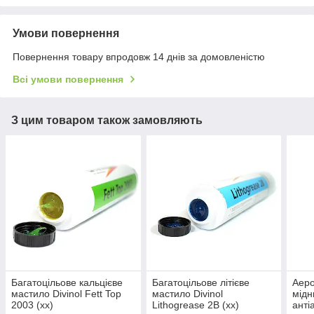
Умови повернення
Повернення товару впродовж 14 днів за домовленістю
Всі умови повернення
З цим товаром також замовляють
Багатоцільове кальцієве
Багатоцільове літієве
Аеро
мастило Divinol Fett Top
мастило Divinol
мідн
2003 (xx)
Lithogrease 2B (xx)
анті