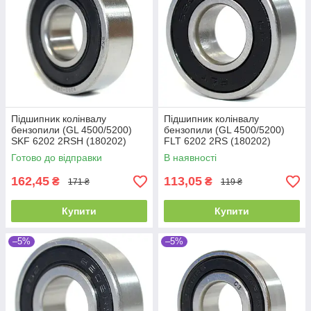
Підшипник колінвалу
Підшипник колінвалу
бензопили (GL 4500/5200)
бензопили (GL 4500/5200)
SKF 6202 2RSH (180202)
FLT 6202 2RS (180202)
Промислова упаковка
(15x35x11)
Готово до відправки
В наявності
(15x35x11)
162,45
113,05
₴
₴
171 ₴
119 ₴
Купити
Купити
–5%
–5%