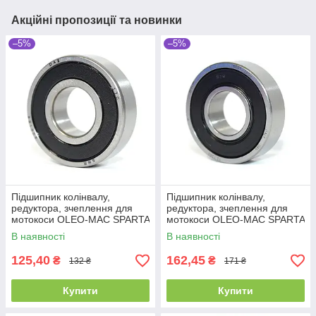
Акційні пропозиції та новинки
–5%
–5%
Підшипник колінвалу,
Підшипник колінвалу,
редуктора, зчеплення для
редуктора, зчеплення для
мотокоси OLEO-MAC SPARTA
мотокоси OLEO-MAC SPARTA
25 SPARTA 37, SPARTA 38,
25 SPARTA 37, SPARTA 38,
В наявності
В наявності
SPARTA 40,
SPARTA 40,
125,40
162,45
₴
₴
132 ₴
171 ₴
Купити
Купити