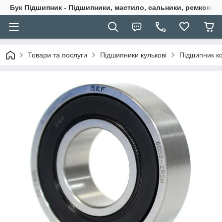
Бук Підшипник - Підшипники, мастило, сальники, ремкомпле
Товари та послуги
Підшипники кулькові
Підшипник к