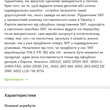
підшипника, які зрештою однаково викидаються у смітник.
Крім того, на те, щоб відкрити кілька десятків або сотень
індивідуальних коробок - потрібно витратити такий
дорогоцінний час, якого завжди не вистачає. Підшипники SKF
у промисловій упаковці поставляються нами в Україну з
Європи виключно від офіційних представників SKF, надходять
у картонних коробках SKF, які можна віддати на переробку
після використання, самі вироби загорнуті в поліетиленову
плівку, яка, хоч і не екологічна, загальна її кількість значно
менше, ніж у разі придбання товару SKF у індивідуальних
упаковках. Незалежно від того, чи придбаєте у нас SKF
виробництва ITALY, FR, BG або UA - можете бути впевнені як
продукція, адже вона поставляється тільки від офіційних
дилерів з Європи. Аналоги: 180102; 6002 2RSH SKF; 6002-C-
2HRS FAG; 6002-2RSR ZVL; 6002 2RS INA; 6002 2RS 6002 EE
SNR; 6002 LLB / 5K NTN
Приховати
Характеристики
Основні атрибути