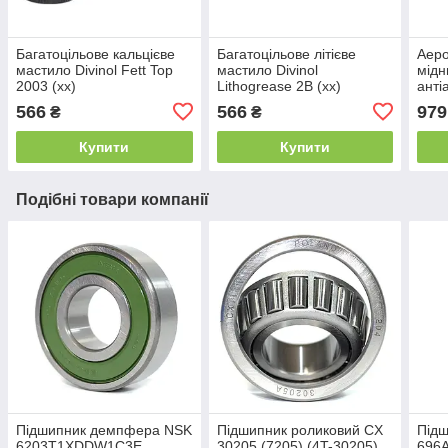
Багатоцільове кальцієве
Багатоцільове літієве
Аеро
мастило Divinol Fett Top
мастило Divinol
мідн
2003 (xx)
Lithogrease 2B (xx)
анті
Copp
566
566
979
₴
₴
adhe
Купити
Купити
Подібні товари компанії
Підшипник демпфера NSK
Підшипник роликовий CX
Підш
6203T1XDDW1C3E
30205 (7205) (4T-30205)
696A