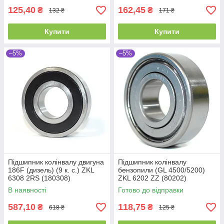
125,40
162,45
₴
₴
132 ₴
171 ₴
Купити
Купити
–5%
–5%
Підшипник колінвалу двигуна
Підшипник колінвалу
186F (дизель) (9 к. с.) ZKL
бензопили (GL 4500/5200)
6308 2RS (180308)
ZKL 6202 ZZ (80202)
(40x90x23)
Промислова упаковка
В наявності
Готово до відправки
(15x35x11)
587,10
118,75
₴
₴
618 ₴
125 ₴