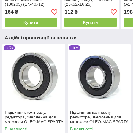
(180203) (17x40x12)
(25x52x16.25)
(A1P
164
112
198
₴
₴
Купити
Купити
Акційні пропозиції та новинки
–5%
–5%
Підшипник колінвалу,
Підшипник колінвалу,
редуктора, зчеплення для
редуктора, зчеплення для
мотокоси OLEO-MAC SPARTA
мотокоси OLEO-MAC SPARTA
25 SPARTA 37, SPARTA 38,
25 SPARTA 37, SPARTA 38,
В наявності
В наявності
SPARTA 40,
SPARTA 40,