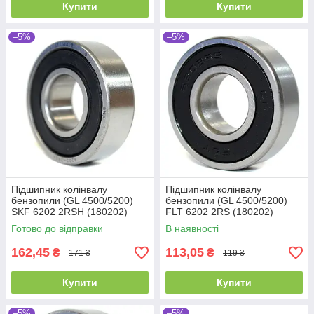
Купити
Купити
–5%
–5%
Підшипник колінвалу
Підшипник колінвалу
бензопили (GL 4500/5200)
бензопили (GL 4500/5200)
SKF 6202 2RSH (180202)
FLT 6202 2RS (180202)
Промислова упаковка
(15x35x11)
Готово до відправки
В наявності
(15x35x11)
162,45
113,05
₴
₴
171 ₴
119 ₴
Купити
Купити
–5%
–5%