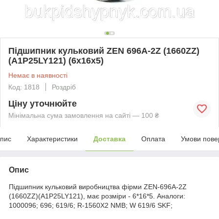
Підшипник кульковий ZEN 696A-2Z (1660ZZ)
(A1P25LY121) (6x16x5)
Немає в наявності
Код: 1818
Роздріб
Ціну уточнюйте
Мінімальна сума замовлення на сайті — 100 ₴
пис
Характеристики
Доставка
Оплата
Умови пове
Опис
Підшипник кульковий виробництва фірми ZEN-696A-2Z
(1660ZZ)(A1P25LY121), має розміри - 6*16*5. Аналоги:
1000096; 696; 619/6; R-1560X2 NMB; W 619/6 SKF;