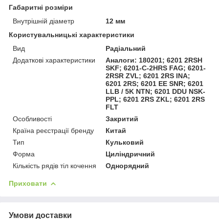
Габаритні розміри
Внутрішній діаметр
12 мм
Користувальницькі характеристики
Вид
Радіальний
Додаткові характеристики
Аналоги: 180201; 6201 2RSH
SKF; 6201-C-2HRS FAG; 6201-
2RSR ZVL; 6201 2RS INA;
6201 2RS; 6201 EE SNR; 6201
LLB / 5K NTN; 6201 DDU NSK-
PPL; 6201 2RS ZKL; 6201 2RS
FLT
Особливості
Закритий
Країна реєстрації бренду
Китай
Тип
Кульковий
Форма
Циліндричний
Кількість рядів тіл кочення
Однорядний
Приховати
Умови доставки