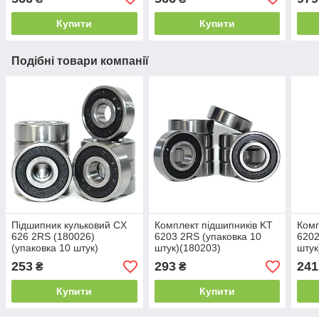
adhe
Купити
Купити
Подібні товари компанії
Підшипник кульковий CX
Комплект підшипників KT
Комп
626 2RS (180026)
6203 2RS (упаковка 10
6202
(упаковка 10 штук)
штук)(180203)
штук
(6x19x6)
(0002377090)
253
293
241
₴
₴
(0002394630) (17x40x12)
Купити
Купити