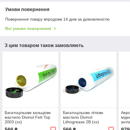
Умови повернення
Повернення товару впродовж 14 днів за домовленістю
Всі умови повернення
З цим товаром також замовляють
Багатоцільове кальцієве
Багатоцільове літієве
Аеро
мастило Divinol Fett Top
мастило Divinol
мідн
2003 (xx)
Lithogrease 2B (xx)
анті
Copp
566
566
979
₴
₴