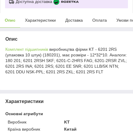
Доступна доставка
Опис
Характеристики
Доставка
Оплата
Умови п
Опис
Комплект підшипників
виробництва фірми KT - 6201 2RS
(упаковка 10 штук) (180201), має розміри - 12*32*10. Аналоги:
180 201; 6201 2RSH SKF; 6201-C-2HRS FAG; 6201-2RSR ZVL;
6201 2RS INA; 6201 2RS; 6201 EE SNR; 6201 LLB/5K NTN;
6201 DDU NSK-PPL; 6201 2RS ZKL; 6201 2RS FLT
Характеристики
Основні атрибути
Виробник
KT
Країна виробник
Китай