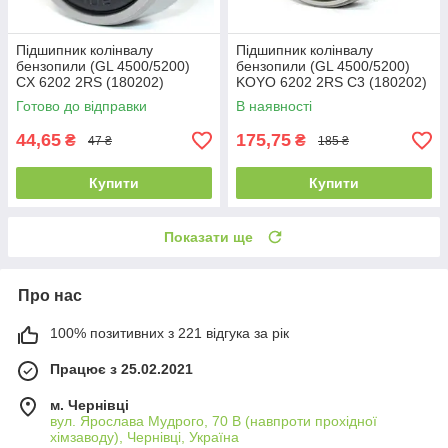
Підшипник колінвалу
Підшипник колінвалу
бензопили (GL 4500/5200)
бензопили (GL 4500/5200)
CX 6202 2RS (180202)
KOYO 6202 2RS C3 (180202)
(15x35x11)
(15x35x11)
Готово до відправки
В наявності
44,65
175,75
₴
₴
47 ₴
185 ₴
Купити
Купити
Показати ще
Про нас
100% позитивних з 221 відгука за рік
Працює з 25.02.2021
м. Чернівці
вул. Ярослава Мудрого, 70 В (навпроти прохідної
хімзаводу), Чернівці, Україна