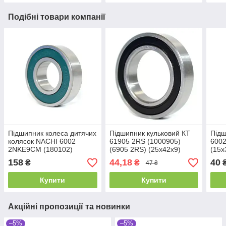
Подібні товари компанії
Підшипник колеса дитячих
Підшипник кульковий КТ
Підш
колясок NACHI 6002
61905 2RS (1000905)
6002
2NKE9CM (180102)
(6905 2RS) (25x42x9)
(15x
(15x32x9)
158
44,18
40
₴
₴
47 ₴
Купити
Купити
Акційні пропозиції та новинки
–5%
–5%