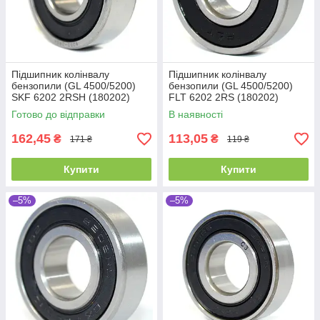
Підшипник колінвалу
Підшипник колінвалу
бензопили (GL 4500/5200)
бензопили (GL 4500/5200)
SKF 6202 2RSH (180202)
FLT 6202 2RS (180202)
Промислова упаковка
(15x35x11)
Готово до відправки
В наявності
(15x35x11)
162,45
113,05
₴
₴
171 ₴
119 ₴
Купити
Купити
–5%
–5%