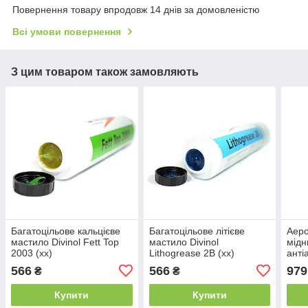
Повернення товару впродовж 14 днів за домовленістю
Всі умови повернення
З цим товаром також замовляють
Багатоцільове кальцієве
Багатоцільове літієве
Аеро
мастило Divinol Fett Top
мастило Divinol
мідн
2003 (xx)
Lithogrease 2B (xx)
анті
Copp
566
566
979
₴
₴
adhe
Купити
Купити