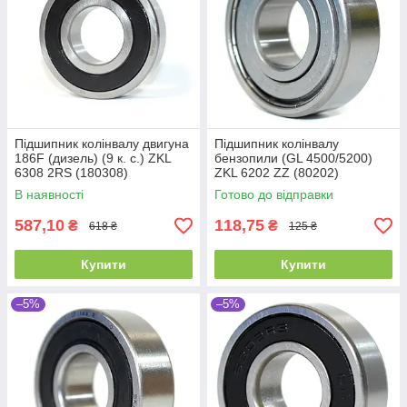
Підшипник колінвалу двигуна
Підшипник колінвалу
186F (дизель) (9 к. с.) ZKL
бензопили (GL 4500/5200)
6308 2RS (180308)
ZKL 6202 ZZ (80202)
(40x90x23)
Промислова упаковка
В наявності
Готово до відправки
(15x35x11)
587,10
118,75
₴
₴
618 ₴
125 ₴
Купити
Купити
–5%
–5%