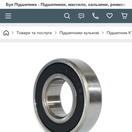
Бук Підшипник - Підшипники, мастило, сальники, ремкомпле
Товари та послуги
Підшипники кулькові
Підшипник K