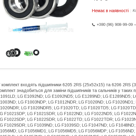
Немає в наявності
К
+380 (96) 908-99-09
. Цей комплект знадобиться для заміни підшипників та сальників у таких пральних машинах: LG E1039SD; LG E1069LD; LG E1091LD; LG E1092ND; LG E1092ND5; LG E1289ND; LG E1289ND5; LG E1296ND3; LG E8069LD; LG E8069SD; LG F1003ND; LG F1003NDP; LG F1012NDR; LG F1020ND; LG F1020ND1; LG F1020ND5; LG F1020NDP; LG F1020NDP5; LG F1020NDR; LG F1020NDR5; LG F1020TD; LG F1020TD5; LG F1020TDR; LG F1021ND; LG F1021NDR; LG F1021NDR5; LG F1021SDP; LG F1021SDR; LG F1022ND; LG F1022ND5; LG F1022NDP; LG F1022NDR; LG F1022NDR5; LG F1022SD; LG F1022SDP; LG F1022SDR; LG F1022TD; LG F1022TDR; LG F1023ND; LG F1023NDR; LG F1023NDR5; LG F1029NDR; LG F1029SDR; LG F1039ND; LG F1039SD; LG F1047ND; LG F1048ND; LG F1048ND1; LG F1056LD; LG F1056LDP; LG F1056MD; LG F1056MD1; LG F1056MD5; LG F1056MDP; LG F1056ND; LG F1056ND1; LG F1056NDP1; LG F1056QD; LG F1057LD; LG F1057ND; LG F1058ND; LG F1058ND5; LG F1059ND; LG F1066LP; LG F1068LD; LG F1068LD1; LG F1068LD9; LG F1068QD; LG F1068SD; LG F1068SD1; LG F1073ND; LG F1073ND3; LG F1073ND5; LG F1081ND; LG F1081ND5; LG F1088LD; LG F1089ND; LG F1089ND5; LG F1091LD; LG F1091LD1; LG F1091QD; LG F1092LD; LG F1092MD; LG F1092MD1; LG F1092MD5; LG F1092ND; LG F1092ND1; LG F1092ND5; LG F1092QD; LG F1094ND; LG F1094ND5; LG F1096ND; LG F1096ND3; LG F1096ND5; LG F1096SD3; LG F10B8MD; LG F10B8ND; LG F10B8ND1; LG F10B8ND5; LG F10B9LD; LG F10B9SD; LG F10C3LD; LG F1203CDP; LG F1203ND; LG F1203ND5; LG F1203NDP; LG F1203NDP5; LG F1211NDP; LG F1211NDR; LG F1211NDR5; LG F1211TDR; LG F1212NDR; LG F1220ND; LG F1220ND5; LG F1220NDP; LG F1220NDP5; LG F1220NDR; LG F1220NDR5; LG F1220TD; LG F1220TD5; LG F1220TDR; LG F1221ND; LG F1221NDR; LG F1221NDR5; LG F1221SDP; LG F1221SDR; LG F1222ND; LG F1222ND5; LG F1222NDP; LG F1222NDR; LG F1222NDR5; LG F1222SD; LG F1222SDP; LG F1222SDR; LG F1222TD; LG F1222TDR; LG F1222TDR5; LG F1223ND; LG F1223NDR; LG F1223NDR5; LG F1229NDR; LG F1239SD; LG F1247ND; LG F1247ND5; LG F1248ND; LG F1256LD; LG F1256LD1; LG F1256MD; LG F1256MD1; LG F1256MDP; LG F1256ND; LG F1256ND1; LG F1256NDP1; LG F1256QD; LG F1257LD; LG F1257ND; LG F1258ND; LG F1259ND; LG F1268LD; LG F1268LD1; LG F1273ND; LG F1273ND5; LG F1280ND; LG F1280ND5; LG F1280NDS; LG F1280NDS5; LG F1281ND; LG F1281ND5; LG F1289ND; LG F1289ND5; LG F1291LD1; LG F1292LD; LG F1292MD; LG F1292MD1; LG F1292ND; LG F1292ND1; LG F1294ND; LG F1296ND; LG F1296ND3; LG F1296ND5; LG F1296SD3; LG F12A8HD; LG F12A8HD5; LG F12A8HDS; LG F12A8HDS5; LG F12A8NDS; LG F12B8ND; LG F12B8ND1; LG F12B8ND5; LG F12B9LD; LG F8020ND1; LG F8056LD; LG F8056LDP; LG F8056MD; LG F8056ND; LG F8066LP; LG F8068LD; LG F8068LD1; LG F8068LD9; LG F8068SD; LG F8088LD; LG F8091LD; LG F8091LD1; LG F8092LD; LG F8092MD; LG F8092ND; LG F80B9LD; LG F80C3LD; LG M1089ND5; LG M1091LD1; LG M1092ND1; LG M1222NDR; LG WD 10302 NUP; LG WD 80186 N; LG WD 80230N; LG WD-10120ND; LG WD-10130F; LG WD-10130N; LG WD-10130NP; LG WD-10130NU; LG WD-10130NUP; LG WD-10130T; LG WD-10130TUP; LG WD-10131N; LG WD-10131NU; LG WD-10131NUP; LG WD-10132N; LG WD-10132NU; LG WD-10132SU; LG WD-10132T; LG WD-10132TU; LG WD-10150FB; LG WD-10150N; LG WD-10150NU; LG WD-10150NUP; LG WD-10150S; LG WD-10150SU; LG WD-10150SUP; LG WD-10154N; LG WD-10154NP; LG WD-10154SP; LG WD-10154TP; LG WD-10155NU; LG WD-10155NUP; LG WD-10156NU; LG WD-10156NUP; LG WD-10158NP; LG WD-10160N; LG WD-10160NP; LG WD-10160NU; LG WD-10160NUP; LG WD-10160NUV; LG WD-10160S; LG WD-10160SP; LG WD-10160SU; LG WD-10160SUP; LG WD-10160SUV; LG WD-10160TP; LG WD-10160TUP; LG WD-10163N; LG WD-10163S; LG WD-10164N; LG WD-10164NP; LG WD-10164NV; LG WD-10164S; LG WD-10164SP; LG WD-10164SV; LG WD-10164TP; LG WD-10168NP; LG WD-10175ND; LG WD-10175SD; LG WD-10180N; LG WD-10180NU; LG WD-10180NUP; LG WD-10180S; LG WD-10180SP; LG WD-10180SU; LG WD-10180TU; LG WD-10192N; LG WD-10192S; LG WD-10192SV; LG WD-10192T; LG WD-10200ND; LG WD-10202TD; LG WD-10205ND; LG WD-10205SD; LG WD-10207TD; LG WD-1020W; LG WD-10230N; LG WD-10230NU; LG WD-10230T; LG WD-10230TU; LG WD-10240N; LG WD-10240T; LG WD-10260N; LG WD-10260NP; LG WD-10260T; LG WD-10264N; LG WD-10264NP; LG WD-10264SP; LG WD-10264TP; LG WD-10302NP; LG WD-10302SP; LG WD-10302SUP; LG WD-10302TP; LG WD-10302TUP; LG WD-10330NDK; LG WD-10340ND; LG WD-10342TD; LG WD-10344ND; LG WD-10350NDK; LG WD-10353NDK; LG WD-10355NDK; LG WD-10360ND; LG WD-10360NDK; LG WD-10360SD; LG WD-10360SDK; LG WD-10362TD; LG WD-10363NDK; LG WD-10365NDK; LG WD-10384N; LG WD-10384T; LG WD-10390ND; LG WD-10390NDK; LG WD-10390SD; LG WD-10390SDK; LG WD-10392TD; LG WD-10393NDK; LG WD-10393SDK; LG WD-10395NDK; LG WD-10400NDK; LG WD-10400SDK; LG WD-10403NDK; LG WD-10403SDK; LG WD-10405NDK; LG WD-10406NDK; LG WD-10480N; LG WD-10480NP; LG WD-10480NV; LG WD-10480S; LG WD-10480SP; LG WD-10480SV; LG WD-10480T; LG WD-10480TP; LG WD-10480TV; LG WD-10481 N; LG WD-10481NP; LG WD-10481NV; LG WD-10481S; LG WD-10481T; LG WD-10481TP; LG WD-10481TV; LG WD-10482N; LG WD-10482S; LG WD-10482T; LG WD-10490N; LG WD-10490NP; LG WD-10490NV; LG WD-10490SV; LG WD-10490TP; LG WD-10490TV; LG WD-10491N; LG WD-10491NV; LG WD-10491S; LG WD-10491SV; LG WD-10492N; LG WD-10492NV; LG WD-10492S; LG WD-10492SV; LG WD-10499NE; LG WD-1050F; LG WD-1050FB; LG WD-1054FB; LG WD-1055FB; LG WD-1056FB; LG WD-10660N; LG WD-10660T; LG WD-10661N; LG WD-1070FB; LG WD-1074FB; LG WD-1080FD; LG WD-1090FB; LG WD-11230FB; LG WD-12101FD; LG WD-12120ND; LG WD-12170ND; LG WD-12170TD; LG WD-12175ND; LG WD-12175SD; LG WD-12200ND; LG WD-12200SD; LG WD-12202TD; LG WD-12205ND; LG WD-12205SD; LG WD-12207TD; LG WD-12220FD; LG WD-12330CDP; LG WD-12330ND; LG WD-12330NDK; LG WD-12331AD; LG WD-12331ADK; LG WD-12340ND; LG WD-12340NDK; LG WD-12342TD; LG WD-12344ND; LG WD-12345NDK; LG WD-12350NDK; LG WD-12353NDK; LG WD-12355NDK; LG WD-12360ND; LG WD-12360NDK; LG WD-12360SD; LG WD-12360SDK; LG WD-12362TD; LG WD-12363NDK; LG WD-12365NDK; LG WD-12390ND; LG WD-12390NDK; LG WD-12390SD;