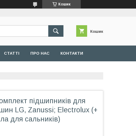
Кошик
Кошик
СТАТТІ
ПРО НАС
КОНТАКТИ
омплект підшипників для
ин LG, Zanussi; Electrolux (+
ла для сальників)