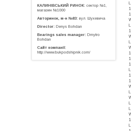
КАЛИНІВСЬКИЙ РИНОК
сектор №1,
магазин №1000
Авторинок, м-н №83
вул. Шухевича
Director
Denys Bohdan
Bearings sales manager
Dmytro
Bohdan
Сайт компанії
http://www.bukpodshipnik.com/