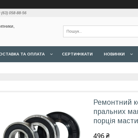
 (63) 058-88-56
ипники,
ОСТАВКА ТА ОПЛАТА
СЕРТИФІКАТИ
НОВИНКИ
Ремонтний к
пральних маш
порція масти
496 ₴