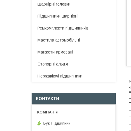
Шарнірні головки
Підшипники шарнірні
Ремкомплекти підшипників
Мастила автомобільні
Манжети армовані
Стопорні кільця
Нержавіючі підшипники
У комплект входять підшипники 6205 2RS (25x52x15) та 6206 2RS (30x62x16), а також сальник 37*66*9.5/12.5
КОНТАКТИ
Бук Підшипник