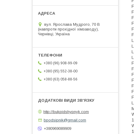
вул. Ярослава Мудрого, 70 В
(навпроти прохідної хімзаводу),
Чернівці, Україна
+380 (96) 908-99-09
+380 (95) 552-38-00
+380 (63) 058-88-56
http://bukpidshypnyk.com
bpodsipnik@gmail.com
+380969089909