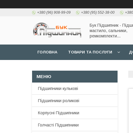
+380 (96) 908-99-09
+380 (95) 552-38-00
+380
Бук Підшипник - Підш
мастило, сальники,
ремкомплекти...
ГОЛОВНА
ТОВАРИ ТА ПОСЛУГИ
Д
Підшипники кулькові
Підшипники роликові
Корпусні Підшипники
Голчасті Підшипники