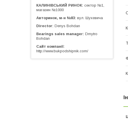
КАЛИНІВСЬКИЙ РИНОК
сектор №1,
магазин №1000
О
Авторинок, м-н №83
вул. Шухевича
Director
Denys Bohdan
К
Bearings sales manager
Dmytro
Bohdan
Т
Сайт компанії
http://www.bukpodshipnik.com/
К
І
Ц