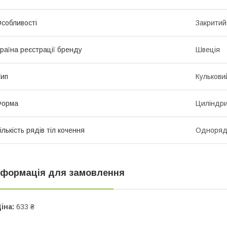
собливості
Закритий
раїна реєстрації бренду
Швеція
ип
Кулькови
Форма
Циліндр
ількість рядів тіл кочення
Одноряд
нформація для замовлення
іна:
633 ₴