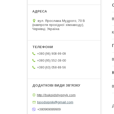
В
вул. Ярослава Мудрого, 70 В
(навпроти прохідної хімзаводу),
Чернівці, Україна
К
+380 (96) 908-99-09
В
+380 (95) 552-38-00
+380 (63) 058-88-56
http://bukpidshypnyk.com
bpodsipnik@gmail.com
Д
+380969089909