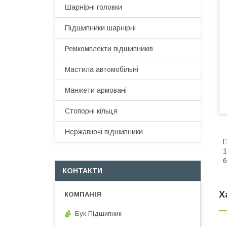
Шарнірні головки
Підшипники шарнірні
Ремкомплекти підшипників
Мастила автомобільні
Манжети армовані
Стопорні кільця
Нержавіючі підшипники
П
1
6
КОНТАКТИ
Х
Бук Підшипник