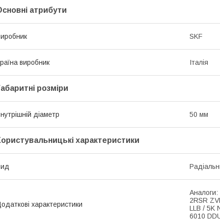
Основні атрибути
иробник
SKF
раїна виробник
Італія
Габаритні розміри
нутрішній діаметр
50 мм
Користувальницькі характеристики
Вид
Радіальн
Аналоги:
2RSR ZVL
одаткові характеристики
LLB / 5K
6010 DD