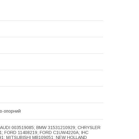
о-опорний
 AUDI 003519085; BMW 31531210929; CHRYSLER
1; FORD 11408219; FORD C1UW4220A; IHC
91; MITSUBISHI MB109051; NEW HOLLAND