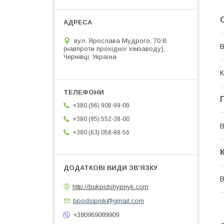
вул. Ярослава Мудрого, 70 В
В
(навпроти прохідної хімзаводу),
Чернівці, Україна
К
+380 (96) 908-99-09
+380 (95) 552-38-00
В
+380 (63) 058-88-56
http://bukpidshypnyk.com
bpodsipnik@gmail.com
+380969089909