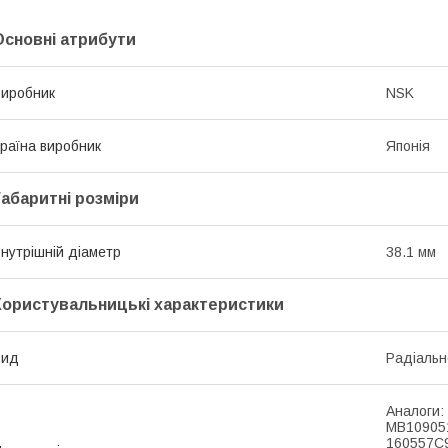
Основні атрибути
иробник
NSK
раїна виробник
Японія
Габаритні розміри
нутрішній діаметр
38.1 мм
Користувальницькі характеристики
Вид
Радіальн
Аналоги:
MB10905
160557C