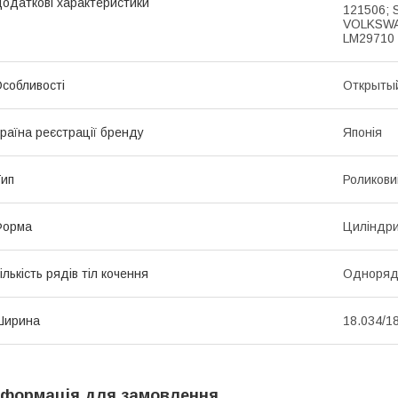
одаткові характеристики
121506; 
VOLKSWAG
LM29710
собливості
Открыты
раїна реєстрації бренду
Японія
ип
Роликови
Форма
Циліндр
ількість рядів тіл кочення
Одноряд
Ширина
18.034/1
нформація для замовлення