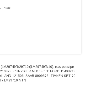
од:
0309
LM29749R/29710)(LM29749R/10), має розміри -
31210929; CHRYSLER MB109051; FORD 11408219;
LLAND 121506; SAAB 8909376; TIMKEN SET 70;
9 / LM29710 NTN