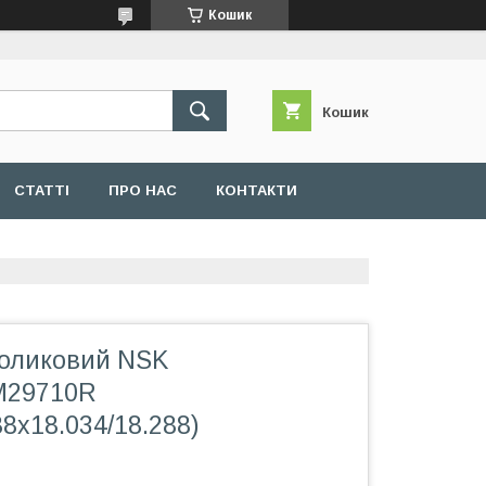
Кошик
Кошик
СТАТТІ
ПРО НАС
КОНТАКТИ
оликовий NSK
M29710R
88x18.034/18.288)