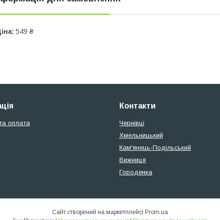
іна:
549 ₴
ція
Контакти
та оплата
Чернівці
Хмельницький
Кам'янець-Подільський
Вижниця
Городенка
Сайт створений на маркетплейсі
Prom.ua