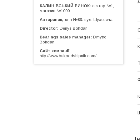
Д
КАЛИНІВСЬКИЙ РИНОК
сектор №1,
магазин №1000
Авторинок, м-н №83
вул. Шухевича
Director
Denys Bohdan
О
Bearings sales manager
Dmytro
Bohdan
К
Сайт компанії
http://www.bukpodshipnik.com/
Т
К
І