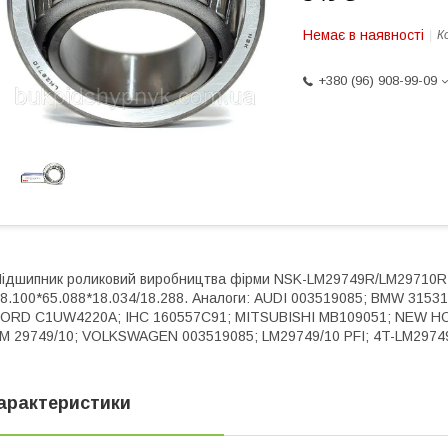
Немає в наявності
К
+380 (96) 908-99-09
ідшипник роликовий виробництва фірми NSK-LM29749R/LM29710R (
8.100*65.088*18.034/18.288. Аналоги: AUDI 003519085; BMW 315
ORD C1UW4220A; IHC 160557C91; MITSUBISHI MB109051; NEW HO
M 29749/10; VOLKSWAGEN 003519085; LM29749/10 PFI; 4T-LM2974
арактеристики