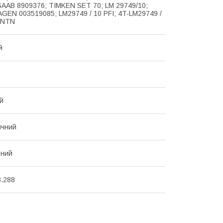
SAAB 8909376; TIMKEN SET 70; LM 29749/10;
EN 003519085; LM29749 / 10 PFI; 4T-LM29749 /
 NTN
й
й
ичний
ний
8.288