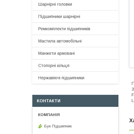
Шарнірні головки
Підшипники шарнірні
Ремкомплекти підшипників
Мастила автомобільні
Манжети армовані
Стопорні кільця
Нержавіючі підшипники
П
3
F
L
КОНТАКТИ
Х
Бук Підшипник