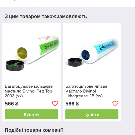
З цим товаром також замовляють
Багатоцільове кальцієве
Багатоцільове літієве
мастило Divinol Fett Top
мастило Divinol
2003 (xx)
Lithogrease 2B (xx)
566
566
₴
₴
Купити
Купити
Подібні товари компанії