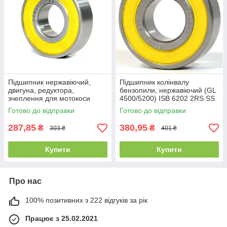
Підшипник нержавіючий,
Підшипник колінвалу
двигуна, редуктора,
бензопили, нержавіючий (GL
зчеплення для мотокоси
4500/5200) ISB 6202 2RS SS
OLEO-MAC SPARTA 25
SING (180202) (15x35x11)
Готово до відправки
Готово до відправки
SPARTA 37, SPARTA 38,
287,85
380,95
₴
₴
303 ₴
401 ₴
Купити
Купити
Про нас
100% позитивних з 222 відгуків за рік
Працює з 25.02.2021