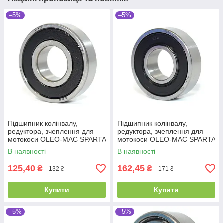
–5%
–5%
Підшипник колінвалу,
Підшипник колінвалу,
редуктора, зчеплення для
редуктора, зчеплення для
мотокоси OLEO-MAC SPARTA
мотокоси OLEO-MAC SPARTA
25 SPARTA 37, SPARTA 38,
25 SPARTA 37, SPARTA 38,
В наявності
В наявності
SPARTA 40,
SPARTA 40,
125,40
162,45
₴
₴
132 ₴
171 ₴
Купити
Купити
–5%
–5%