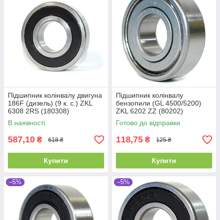
Підшипник колінвалу двигуна
Підшипник колінвалу
186F (дизель) (9 к. с.) ZKL
бензопили (GL 4500/5200)
6308 2RS (180308)
ZKL 6202 ZZ (80202)
(40x90x23)
Промислова упаковка
В наявності
Готово до відправки
(15x35x11)
587,10
118,75
₴
₴
618 ₴
125 ₴
Купити
Купити
–5%
–5%