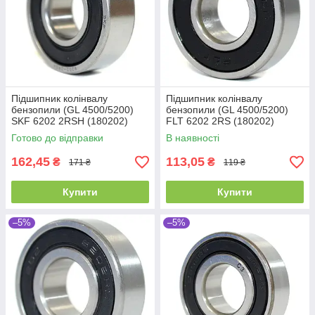
Підшипник колінвалу
Підшипник колінвалу
бензопили (GL 4500/5200)
бензопили (GL 4500/5200)
SKF 6202 2RSH (180202)
FLT 6202 2RS (180202)
Промислова упаковка
(15x35x11)
Готово до відправки
В наявності
(15x35x11)
162,45
113,05
₴
₴
171 ₴
119 ₴
Купити
Купити
–5%
–5%