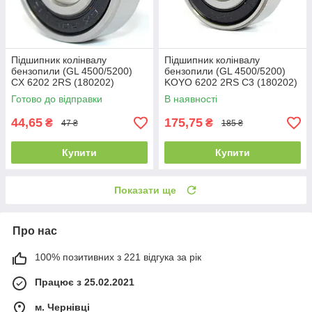
Підшипник колінвалу
Підшипник колінвалу
бензопили (GL 4500/5200)
бензопили (GL 4500/5200)
CX 6202 2RS (180202)
KOYO 6202 2RS C3 (180202)
(15x35x11)
(15x35x11)
Готово до відправки
В наявності
44,65
175,75
₴
₴
47 ₴
185 ₴
Купити
Купити
Показати ще
Про нас
100% позитивних з 221 відгука за рік
Працює з 25.02.2021
м. Чернівці