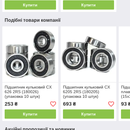
Купити
Купити
Подібні товари компанії
Підшипник кульковий CX
Підшипник кульковий CX
Підш
626 2RS (180026)
6205 2RS (180205)
пла
(упаковка 10 штук)
(упаковка 10 штук)
(15x
(6x19x6)
(25x52x15)
253
693
93
₴
₴
Купити
Купити
Акційні пропозиції та новинки