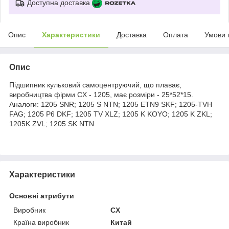
Доступна доставка
Опис
Характеристики
Доставка
Оплата
Умови 
Опис
Підшипник кульковий самоцентруючий, що плаває,
виробництва фірми CX - 1205, має розміри - 25*52*15.
Аналоги: 1205 SNR; 1205 S NTN; 1205 ETN9 SKF; 1205-TVH
FAG; 1205 P6 DKF; 1205 TV XLZ; 1205 K KOYO; 1205 K ZKL;
1205K ZVL; 1205 SK NTN
Характеристики
Основні атрибути
Виробник
CX
Країна виробник
Китай