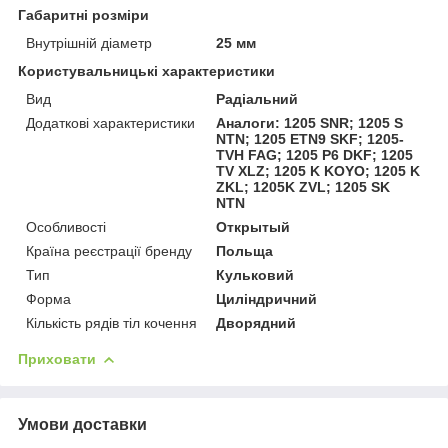
Габаритні розміри
Внутрішній діаметр
25 мм
Користувальницькі характеристики
Вид
Радіальний
Додаткові характеристики
Аналоги: 1205 SNR; 1205 S
NTN; 1205 ETN9 SKF; 1205-
TVH FAG; 1205 P6 DKF; 1205
TV XLZ; 1205 K KOYO; 1205 K
ZKL; 1205K ZVL; 1205 SK
NTN
Особливості
Открытый
Країна реєстрації бренду
Польща
Тип
Кульковий
Форма
Циліндричний
Кількість рядів тіл кочення
Дворядний
Приховати
Умови доставки