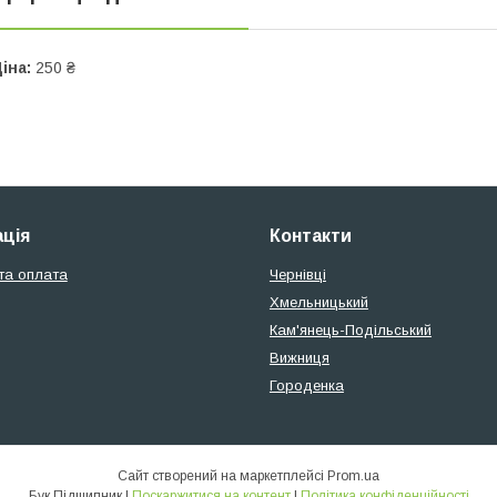
іна:
250 ₴
ція
Контакти
та оплата
Чернівці
Хмельницький
Кам'янець-Подільський
Вижниця
Городенка
Сайт створений на маркетплейсі
Prom.ua
Бук Підшипник |
Поскаржитися на контент
|
Політика конфіденційності