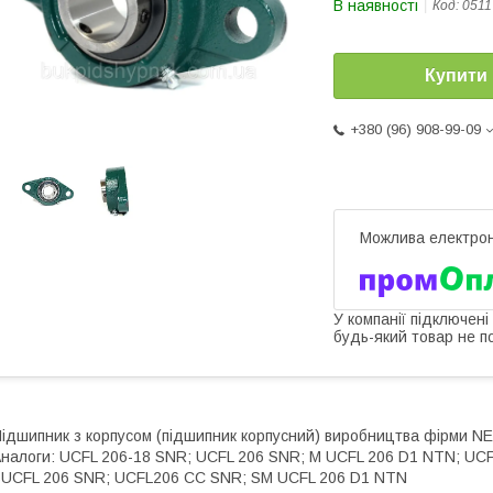
В наявності
Код:
0511
Купити
+380 (96) 908-99-09
У компанії підключені
будь-який товар не п
ідшипник з корпусом (підшипник корпусний) виробництва фірми NE
налоги: UCFL 206-18 SNR; UCFL 206 SNR; M UCFL 206 D1 NTN; UC
UCFL 206 SNR; UCFL206 CC SNR; SM UCFL 206 D1 NTN