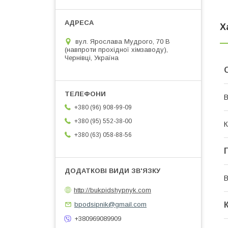
Х
вул. Ярослава Мудрого, 70 В
(навпроти прохідної хімзаводу),
Чернівці, Україна
В
+380 (96) 908-99-09
+380 (95) 552-38-00
К
+380 (63) 058-88-56
В
http://bukpidshypnyk.com
bpodsipnik@gmail.com
+380969089909