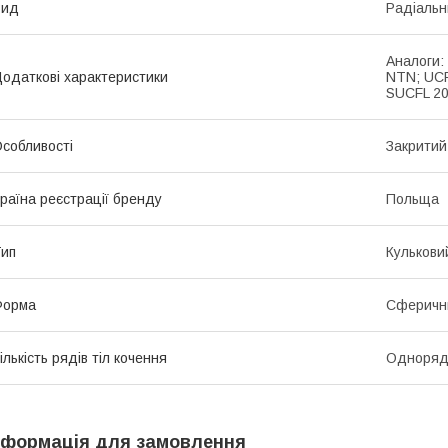
Вид
Радіальн
Аналоги:
одаткові характеристики
NTN; UCF
SUCFL 20
собливості
Закритий
раїна реєстрації бренду
Польща
ип
Кулькови
Форма
Сферични
ількість рядів тіл кочення
Одноряд
нформація для замовлення