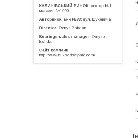
КАЛИНІВСЬКИЙ РИНОК
сектор №1,
магазин №1000
Авторинок, м-н №83
вул. Шухевича
Д
Director
Denys Bohdan
Bearings sales manager
Dmytro
Bohdan
О
Сайт компанії
http://www.bukpodshipnik.com/
К
Т
К
І