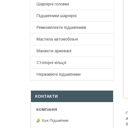
Шарнірні головки
Підшипники шарнірні
Ремкомплекти підшипників
Мастила автомобільні
Манжети армовані
Стопорні кільця
Нержавіючі підшипники
КОНТАКТИ
П
А
Бук Підшипник
S