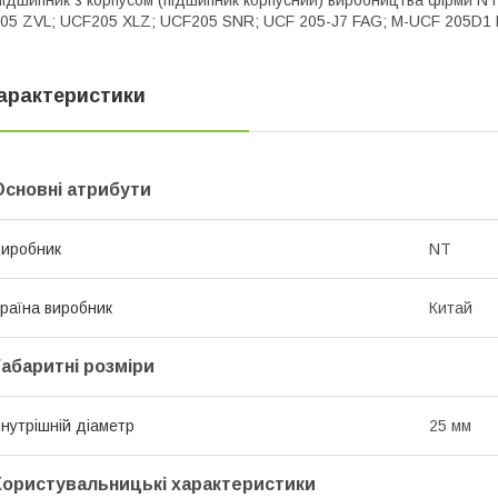
ідшипник з корпусом (підшипник корпусний) виробництва фірми NT
05 ZVL; UCF205 XLZ; UCF205 SNR; UCF 205-J7 FAG; M-UCF 205D1
арактеристики
Основні атрибути
иробник
NT
раїна виробник
Китай
Габаритні розміри
нутрішній діаметр
25 мм
Користувальницькі характеристики