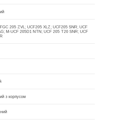
ий
 FGC 205 ZVL; UCF205 XLZ; UCF205 SNR; UCF
AG; M-UCF 205D1 NTN; UCF 205 T20 SNR; UCF
NR
й
й з корпусом
ний