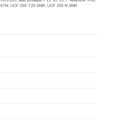
-UCF205, має розміри – 25*95*35.7. Аналоги: FGC
 NTN; UCF 205 T20 SNR; UCF 205 N SNR