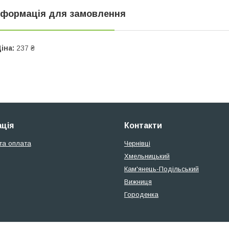
нформація для замовлення
іна:
237 ₴
ція
Контакти
та оплата
Чернівці
Хмельницький
Кам'янець-Подільський
Вижниця
Городенка