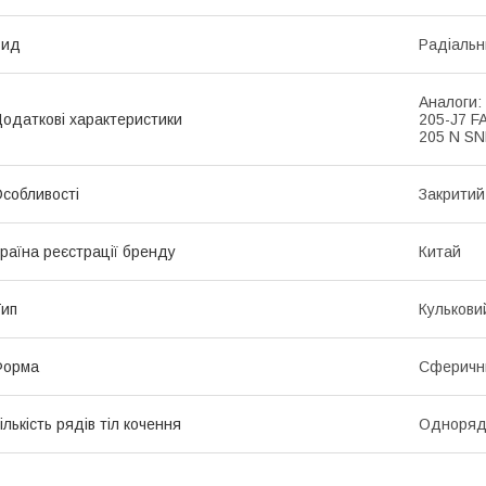
Вид
Радіальн
Аналоги:
одаткові характеристики
205-J7 F
205 N S
собливості
Закритий
раїна реєстрації бренду
Китай
ип
Кулькови
Форма
Сферични
ількість рядів тіл кочення
Одноряд