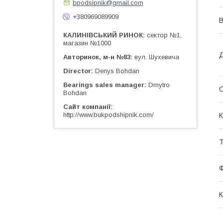
bpodsipnik@gmail.com
+380969089909
КАЛИНІВСЬКИЙ РИНОК
сектор №1,
магазин №1000
Д
Авторинок, м-н №83
вул. Шухевича
Director
Denys Bohdan
Bearings sales manager
Dmytro
О
Bohdan
Сайт компанії
http://www.bukpodshipnik.com/
К
Т
К