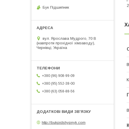
П
2
Бук Підшипник
Х
вул. Ярослава Мудрого, 70 В
(навпроти прохідної хімзаводу),
Чернівці, Україна
В
+380 (96) 908-99-09
К
+380 (95) 552-38-00
+380 (63) 058-88-56
В
http://bukpidshypnyk.com