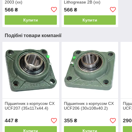
2003 (xx)
Lithogrease 2B (xx)
566
566
₴
₴
Купити
Купити
Подібні товари компанії
Підшипник з корпусом CX
Підшипник з корпусом CX
Підш
UCF207 (35x117x44.4)
UCF206 (30x108x40.2)
UCF2
447
355
290
₴
₴
Купити
Купити