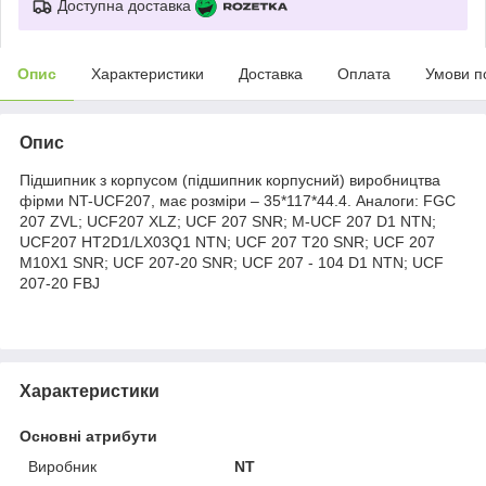
Доступна доставка
Опис
Характеристики
Доставка
Оплата
Умови п
Опис
Підшипник з корпусом (підшипник корпусний) виробництва
фірми NT-UCF207, має розміри – 35*117*44.4. Аналоги: FGC
207 ZVL; UCF207 XLZ; UCF 207 SNR; M-UCF 207 D1 NTN;
UCF207 HT2D1/LX03Q1 NTN; UCF 207 T20 SNR; UCF 207
M10X1 SNR; UCF 207-20 SNR; UCF 207 - 104 D1 NTN; UCF
207-20 FBJ
Характеристики
Основні атрибути
Виробник
NT