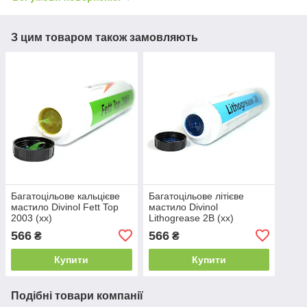
З цим товаром також замовляють
Багатоцільове кальцієве
Багатоцільове літієве
мастило Divinol Fett Top
мастило Divinol
2003 (xx)
Lithogrease 2B (xx)
566
566
₴
₴
Купити
Купити
Подібні товари компанії