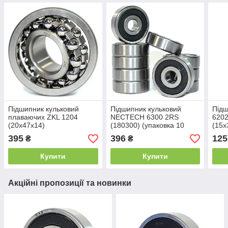
Підшипник кульковий
Підшипник кульковий
Підш
плаваючих ZKL 1204
NECTECH 6300 2RS
6202
(20x47x14)
(180300) (упаковка 10
(15x
штук) (10x35x11)
395
396
125
₴
₴
Купити
Купити
Акційні пропозиції та новинки