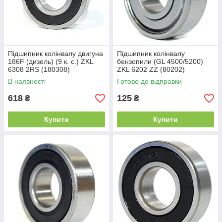
Підшипник колінвалу двигуна
Підшипник колінвалу
186F (дизель) (9 к. с.) ZKL
бензопили (GL 4500/5200)
6308 2RS (180308)
ZKL 6202 ZZ (80202)
(40x90x23)
Промислова упаковка
В наявності
Готово до відправки
(15x35x11)
618
125
₴
₴
Купити
Купити