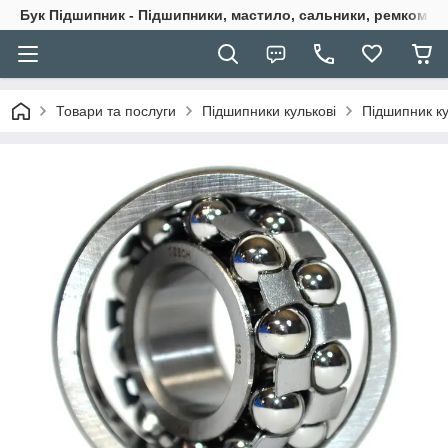
Бук Підшипник - Підшипники, мастило, сальники, ремкомпле
Товари та послуги
Підшипники кулькові
Підшипник к