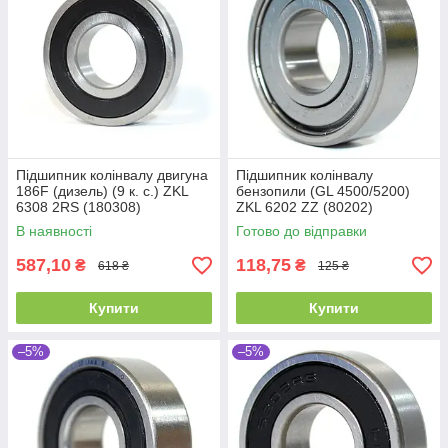
Підшипник колінвалу двигуна
Підшипник колінвалу
186F (дизель) (9 к. с.) ZKL
бензопили (GL 4500/5200)
6308 2RS (180308)
ZKL 6202 ZZ (80202)
(40x90x23)
Промислова упаковка
В наявності
Готово до відправки
(15x35x11)
587,10
118,75
₴
₴
618 ₴
125 ₴
Купити
Купити
–5%
–5%