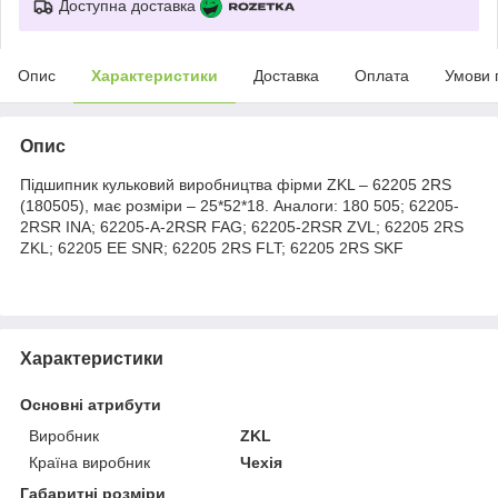
Доступна доставка
Опис
Характеристики
Доставка
Оплата
Умови 
Опис
Підшипник кульковий виробництва фірми ZKL – 62205 2RS
(180505), має розміри – 25*52*18. Аналоги: 180 505; 62205-
2RSR INA; 62205-A-2RSR FAG; 62205-2RSR ZVL; 62205 2RS
ZKL; 62205 EE SNR; 62205 2RS FLT; 62205 2RS SKF
Характеристики
Основні атрибути
Виробник
ZKL
Країна виробник
Чехія
Габаритні розміри