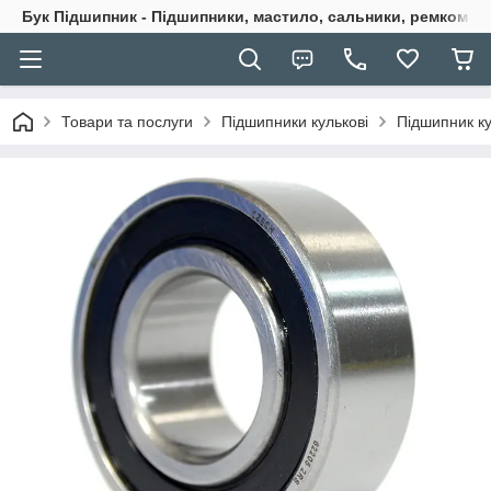
Бук Підшипник - Підшипники, мастило, сальники, ремкомпле
Товари та послуги
Підшипники кулькові
Підшипник к