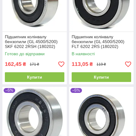
Підшипник колінвалу
Підшипник колінвалу
бензопили (GL 4500/5200)
бензопили (GL 4500/5200)
SKF 6202 2RSH (180202)
FLT 6202 2RS (180202)
Промислова упаковка
(15x35x11)
Готово до відправки
В наявності
(15x35x11)
162,45
113,05
₴
₴
171 ₴
119 ₴
Купити
Купити
–5%
–5%