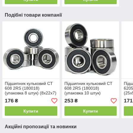
Подібні товари компанії
Підшипник кульковий CT
Підшипник кульковий CT
Підш
608 2RS (180018)
608 2RS (180018)
6205
(упаковка 8 штук) (8x22x7)
(упаковка 10 штук)
(25x
(8x22x7)
176
253
171
₴
₴
Купити
Купити
Акційні пропозиції та новинки