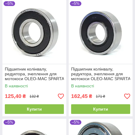
–5%
–5%
Підшипник колінвалу,
Підшипник колінвалу,
редуктора, зчеплення для
редуктора, зчеплення для
мотокоси OLEO-MAC SPARTA
мотокоси OLEO-MAC SPARTA
25 SPARTA 37, SPARTA 38,
25 SPARTA 37, SPARTA 38,
В наявності
В наявності
SPARTA 40,
SPARTA 40,
125,40
162,45
₴
₴
132 ₴
171 ₴
Купити
Купити
–5%
–5%