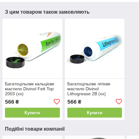
З цим товаром також замовляють
Багатоцільове кальцієве
Багатоцільове літієве
мастило Divinol Fett Top
мастило Divinol
2003 (xx)
Lithogrease 2B (xx)
566
566
₴
₴
Купити
Купити
Подібні товари компанії