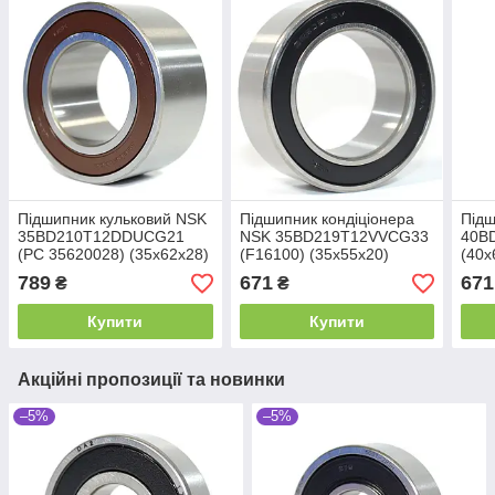
Підшипник кульковий NSK
Підшипник кондіціонера
Підш
35BD210T12DDUCG21
NSK 35BD219T12VVCG33
40B
(PC 35620028) (35x62x28)
(F16100) (35x55x20)
(40x
789
671
671
₴
₴
Купити
Купити
Акційні пропозиції та новинки
–5%
–5%