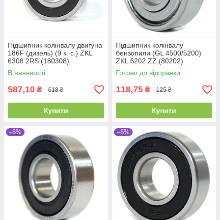
Підшипник колінвалу двигуна
Підшипник колінвалу
186F (дизель) (9 к. с.) ZKL
бензопили (GL 4500/5200)
6308 2RS (180308)
ZKL 6202 ZZ (80202)
(40x90x23)
Промислова упаковка
В наявності
Готово до відправки
(15x35x11)
587,10
118,75
₴
₴
618 ₴
125 ₴
Купити
Купити
–5%
–5%