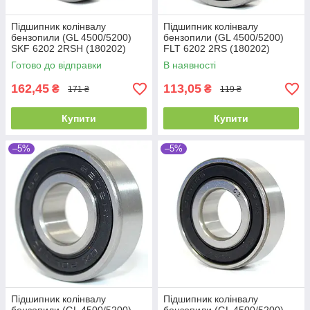
Підшипник колінвалу
Підшипник колінвалу
бензопили (GL 4500/5200)
бензопили (GL 4500/5200)
SKF 6202 2RSH (180202)
FLT 6202 2RS (180202)
Промислова упаковка
(15x35x11)
Готово до відправки
В наявності
(15x35x11)
162,45
113,05
₴
₴
171 ₴
119 ₴
Купити
Купити
–5%
–5%
Підшипник колінвалу
Підшипник колінвалу