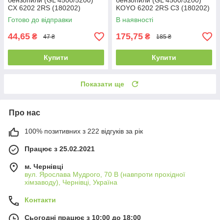
бензопили (GL 4500/5200)
бензопили (GL 4500/5200)
CX 6202 2RS (180202)
KOYO 6202 2RS C3 (180202)
(15x35x11)
(15x35x11)
Готово до відправки
В наявності
44,65
175,75
₴
₴
47 ₴
185 ₴
Купити
Купити
Показати ще
Про нас
100% позитивних з 222 відгуків за рік
Працює з 25.02.2021
м. Чернівці
вул. Ярослава Мудрого, 70 В (навпроти прохідної
хімзаводу), Чернівці, Україна
Контакти
Сьогодні працює з 10:00 до 18:00