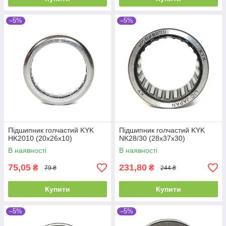
–5%
–5%
Підшипник голчастий KYK
Підшипник голчастий KYK
HK2010 (20x26x10)
NK28/30 (28x37x30)
В наявності
В наявності
75,05
231,80
₴
₴
79 ₴
244 ₴
Купити
Купити
–5%
–5%