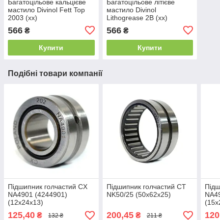
Багатоцільове кальцієве
Багатоцільове літієве
мастило Divinol Fett Top
мастило Divinol
2003 (xx)
Lithogrease 2B (xx)
566
566
₴
₴
Купити
Купити
Подібні товари компанії
Підшипник голчастий CX
Підшипник голчастий CT
Підш
NA4901 (4244901)
NK50/25 (50x62x25)
NA49
(12x24x13)
(15x
125,40
200,45
120
₴
₴
132 ₴
211 ₴