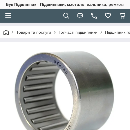
Бук Підшипник - Підшипники, мастило, сальники, ремкомпле
Товари та послуги
Голчасті підшипники
Підшипник г