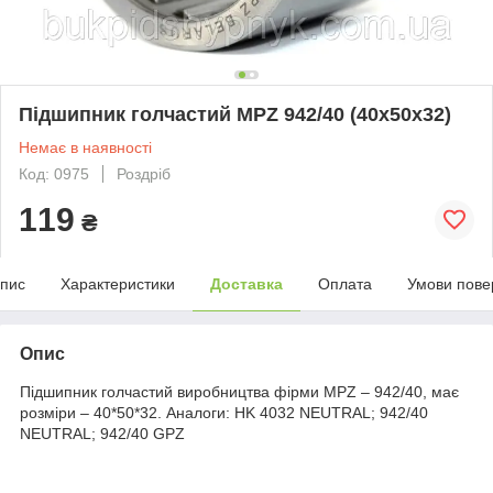
Підшипник голчастий MPZ 942/40 (40x50x32)
Немає в наявності
Код: 0975
Роздріб
119
₴
пис
Характеристики
Доставка
Оплата
Умови пове
Опис
Підшипник голчастий виробництва фірми MPZ – 942/40, має
розміри – 40*50*32. Аналоги: HK 4032 NEUTRAL; 942/40
NEUTRAL; 942/40 GPZ